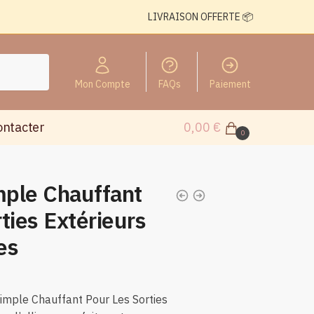
LIVRAISON OFFERTE 📦
Mon Compte
FAQs
Paiement
ontacter
0,00
€
0
ple Chauffant
ties Extérieurs
es
mple Chauffant Pour Les Sorties