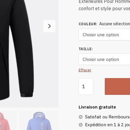
Extérieures Pour Hommes,
confort et style pour vos
Aucune sélectio
COULEUR
:
TAILLE
:
Effacer
quantité
de
Manteau
Simple
Livraison gratuite
Chauffant
Satisfait ou Rembour
Pour
Les
Expédition en 1 à 2 jou