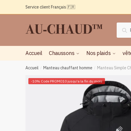
Passer
Aller
Service client Français 🇫🇷
à
au
la
contenu
navigation
Reche
Rec
pour :
Accueil
Chaussons
Nos plaids
vêt
Accueil
Manteau chauffant homme
Manteau Simple Ch
/
/
-10% Code PROMO10 jusqu'a la fin du mois