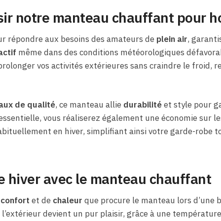
isir notre manteau chauffant pour 
ur répondre aux besoins des amateurs de
plein air
, garanti
actif
même dans des conditions météorologiques défavorab
olonger vos activités extérieures sans craindre le froid, 
aux de qualité
, ce manteau allie
durabilité
et style pour g
essentielle, vous réaliserez également une économie sur l
bituellement en hiver, simplifiant ainsi votre garde-robe t
e hiver avec le manteau chauffant
e
confort
et de
chaleur
que procure le manteau lors d’une b
 l’extérieur devient un pur plaisir, grâce à une températur