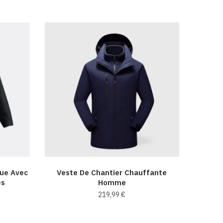
que Avec
Veste De Chantier Chauffante
es
Homme
219,99
€
Ce