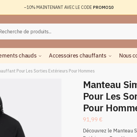
–10%
MAINTENANT AVEC LE CODE
PROMO10
rche
herche
ements chauds
Accessoires chauffants
Nous c
auffant Pour Les Sorties Extérieurs Pour Hommes
Manteau Sim
Pour Les Sor
Pour Homm
91,99
€
Découvrez le Manteau Si