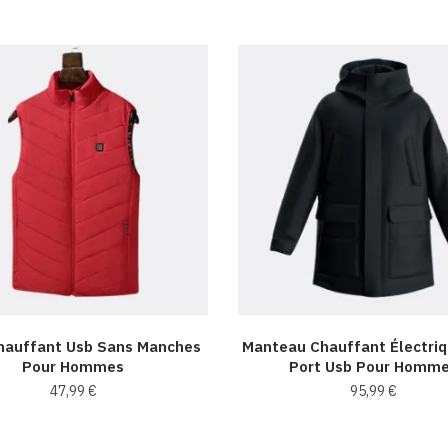
Chauffant Usb Sans Manches
Manteau Chauffant Électri
Pour Hommes
Port Usb Pour Homm
47,99
€
95,99
€
Ce
Ce