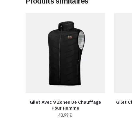
Produits similaires
Gilet Avec 9 Zones De Chauffage
Gilet 
Pour Homme
43,99
€
Ce