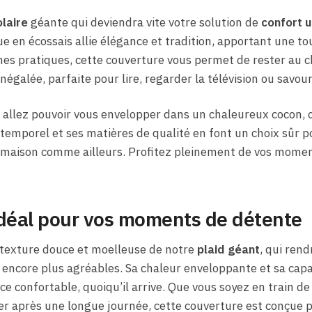
laire
géante qui deviendra vite votre solution de
confort u
e en écossais allie élégance et tradition, apportant une to
hes pratiques, cette couverture vous permet de rester au 
égalée, parfaite pour lire, regarder la télévision ou savour
 allez pouvoir vous envelopper dans un chaleureux cocon, o
intemporel et ses matières de qualité en font un choix sûr p
a maison comme ailleurs. Profitez pleinement de vos momen
éal pour vos moments de détente
a texture douce et moelleuse de notre
plaid géant
, qui ren
 encore plus agréables. Sa chaleur enveloppante et sa cap
e confortable, quoiqu’il arrive. Que vous soyez en train de 
er après une longue journée, cette couverture est conçue p