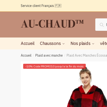
Passer
Aller
Service client Français 🇫🇷
à
au
la
contenu
navigation
Reche
Rec
pour :
Accueil
Chaussons
Nos plaids
vêt
Accueil
Plaid avec manche
Plaid Avec Manches Écossai
/
/
-10% Code PROMO10 jusqu'a la fin du mois