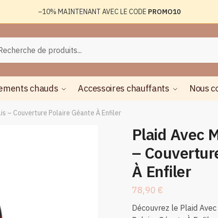
–10%
MAINTENANT AVEC LE CODE
PROMO10
rche
herche
ements chauds
Accessoires chauffants
Nous c
s – Couverture Polaire Géante À Enfiler
Plaid Avec 
– Couvertur
À Enfiler
78,90
€
Découvrez le Plaid Ave