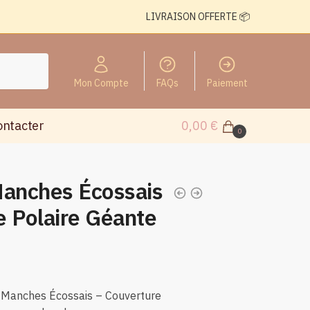
LIVRAISON OFFERTE 📦
Mon Compte
FAQs
Paiement
ontacter
0,00
€
0
Manches Écossais
e Polaire Géante
c Manches Écossais – Couverture