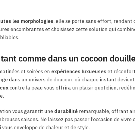
outes les morphologies
, elle se porte sans effort, renda
ures encombrantes et choisissez cette solution qui combin
liables.
stant comme dans un cocoon douille
atinées et soirées en
expériences luxueuses
et réconfort
onge dans un univers de douceur, où chaque instant devien
yeux
contre la peau vous offrira un plaisir quotidien, redéfi
e.
cation vous garantit une
durabilité
remarquable, offrant a
reuses saisons. Ne laissez pas passer l’occasion de vivre
ui vous enveloppe de chaleur et de style.