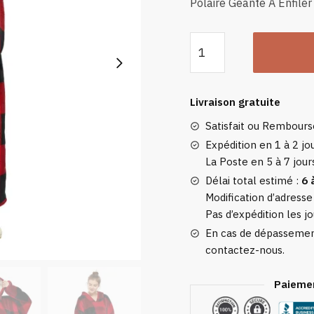
Polaire Géante À Enfiler
quantité
de
Plaid
Avec
Livraison gratuite
Manches
Satisfait ou Rembour
Écossais
-
Expédition en 1 à 2 jou
La Poste en 5 à 7 jour
Couverture
Polaire
Délai total estimé :
6 
Géante
Modification d’adresse
Pas d’expédition les jo
À
Enfiler
En cas de dépassement
contactez-nous.
Paiemen