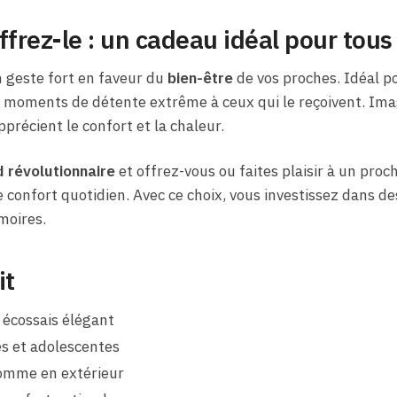
ffrez-le : un cadeau idéal pour tous
un geste fort en faveur du
bien-être
de vos proches. Idéal po
moments de détente extrême à ceux qui le reçoivent. Imagin
pprécient le confort et la chaleur.
d révolutionnaire
et offrez-vous ou faites plaisir à un proc
 confort quotidien. Avec ce choix, vous investissez dans d
moires.
it
f écossais élégant
es et adolescentes
 comme en extérieur