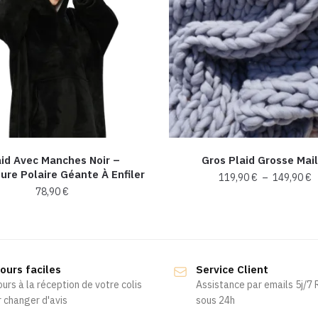
aid Avec Manches Noir –
Gros Plaid Grosse Mail
ure Polaire Géante À Enfiler
P
119,90
€
–
149,90
€
78,90
€
d
Ce
pr
produit
1
a
à
1
plusieurs
ours faciles
Service Client
variations.
ours à la réception de votre colis
Assistance par emails 5j/7
Les
 changer d'avis
sous 24h
options