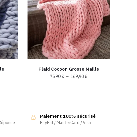
le
Plaid Cocoon Grosse Maille
lage
Plage
75,90
€
–
169,90
€
e
de
Ce
ix :
prix :
produit
19,90 €
75,90 €
a
à
49,90 €
169,90 €
plusieurs
Paiement 100% sécurisé
variations.
 Réponse
PayPal / MasterCard / Visa
Les
options