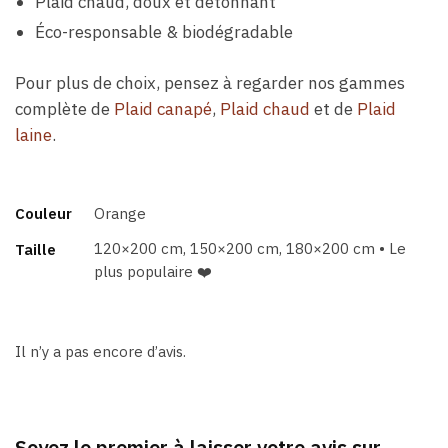
Plaid chaud, doux et détonnant
Éco-responsable & biodégradable
Pour plus de choix, pensez à regarder nos gammes
complète de
Plaid canapé
,
Plaid chaud
et de
Plaid
laine
.
Couleur
Orange
120×200 cm, 150×200 cm, 180×200 cm • Le
Taille
plus populaire ❤️
Il n’y a pas encore d’avis.
Soyez le premier à laisser votre avis sur