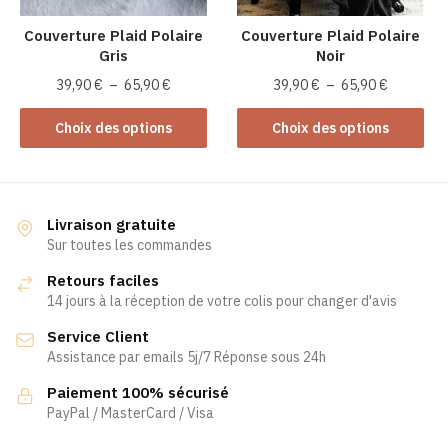
sur
sur
la
la
Couverture Plaid Polaire
Couverture Plaid Polaire
Gris
Noir
page
page
du
du
Plage
Plage
39,90
€
–
65,90
€
39,90
€
–
65,90
€
produit
produit
de
de
Ce
Ce
prix :
prix :
Choix des options
Choix des options
produit
produit
39,90 €
39,90 €
a
a
à
à
plusieurs
65,90 €
plusieurs
65,90 €
variations.
variations.
Livraison gratuite
Les
Les
Sur toutes les commandes
options
options
Retours faciles
peuvent
peuvent
14 jours à la réception de votre colis pour changer d'avis
être
être
Service Client
choisies
choisies
Assistance par emails 5j/7 Réponse sous 24h
sur
sur
la
la
Paiement 100% sécurisé
page
page
PayPal / MasterCard / Visa
du
du