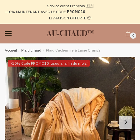
Passer
Aller
Service client Français 🇫🇷
à
au
–10%
MAINTENANT AVEC LE CODE
PROMO10
la
contenu
LIVRAISON OFFERTE 📦
navigation
0
Accueil
/
Plaid chaud
/
Plaid Cachemire & Laine Orange
-10% Code PROMO10 jusqu'a la fin du mois