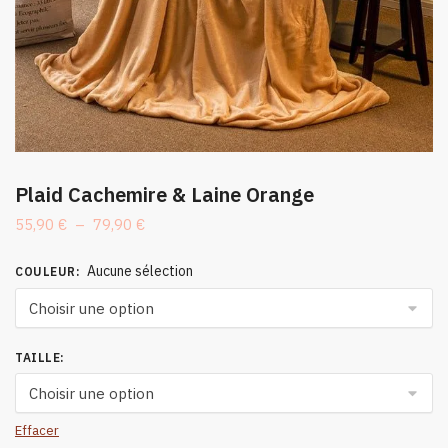
Plaid Cachemire & Laine Orange
Plage
55,90
€
–
79,90
€
de
prix :
Aucune sélection
COULEUR
:
55,90 €
à
79,90 €
TAILLE
:
Effacer