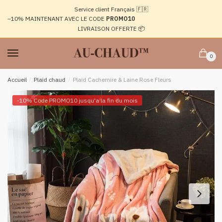
Passer
Aller
Service client Français 🇫🇷
à
au
–10%
MAINTENANT AVEC LE CODE
PROMO10
la
contenu
LIVRAISON OFFERTE 📦
navigation
0
Accueil
/
Plaid chaud
/
Plaid Cachemire & Laine Rose Fleurs
-10% Code PROMO10 jusqu'a la fin du mois