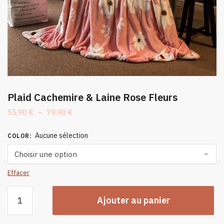
Plaid Cachemire & Laine Rose Fleurs
Plage
55,90
€
–
79,90
€
de
prix :
Aucune sélection
COLOR
:
55,90 €
à
79,90 €
Effacer
quantité
Ajouter au panier
de
Plaid