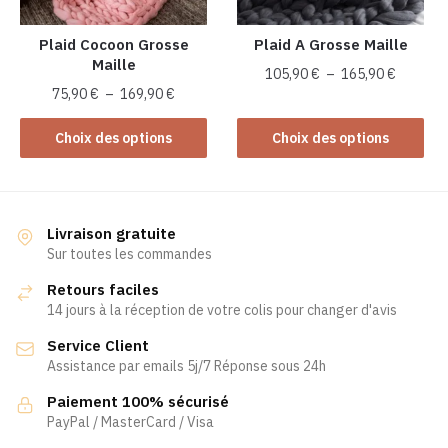
sur
sur
la
la
Plaid Cocoon Grosse
Plaid A Grosse Maille
Maille
page
page
Plage
105,90
€
–
165,90
€
du
du
Plage
75,90
€
–
169,90
€
de
Ce
produit
produit
de
prix :
Ce
produit
prix :
Choix des options
Choix des options
105,90 
produit
75,90 €
a
à
a
à
plusieurs
165,90 
plusieurs
169,90 €
variations.
variations.
Les
Livraison gratuite
Les
Sur toutes les commandes
options
options
peuvent
Retours faciles
peuvent
être
14 jours à la réception de votre colis pour changer d'avis
être
choisies
Service Client
choisies
sur
Assistance par emails 5j/7 Réponse sous 24h
sur
la
la
page
Paiement 100% sécurisé
page
PayPal / MasterCard / Visa
du
du
produit