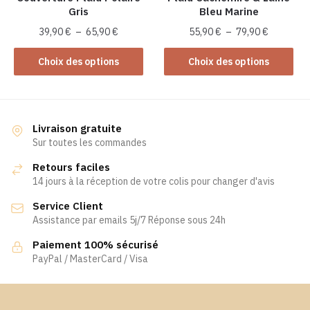
Gris
Bleu Marine
page
page
du
du
Plage
Plage
39,90
€
–
65,90
€
55,90
€
–
79,90
€
produit
produit
de
de
Ce
Ce
prix :
prix :
Choix des options
Choix des options
produit
produit
39,90 €
55,90 €
a
a
à
à
plusieurs
65,90 €
plusieurs
79,90 €
variations.
variations.
Livraison gratuite
Les
Les
Sur toutes les commandes
options
options
Retours faciles
peuvent
peuvent
14 jours à la réception de votre colis pour changer d'avis
être
être
Service Client
choisies
choisies
Assistance par emails 5j/7 Réponse sous 24h
sur
sur
la
la
Paiement 100% sécurisé
page
page
PayPal / MasterCard / Visa
du
du
produit
produit