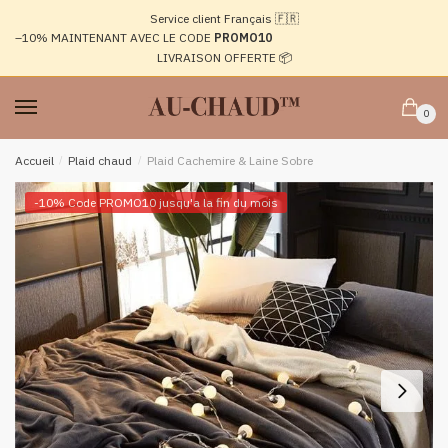
Passer
Aller
Service client Français 🇫🇷
à
au
–10%
MAINTENANT AVEC LE CODE
PROMO10
la
contenu
LIVRAISON OFFERTE 📦
navigation
0
Accueil
/
Plaid chaud
/
Plaid Cachemire & Laine Sobre
-10% Code PROMO10 jusqu'a la fin du mois