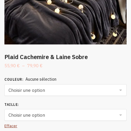
Plaid Cachemire & Laine Sobre
Plage
55,90
€
–
79,90
€
de
prix :
Aucune sélection
COULEUR
:
55,90 €
à
79,90 €
TAILLE
:
Effacer