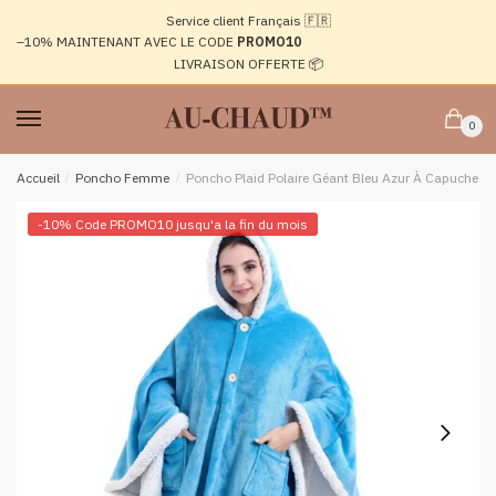
Passer
Aller
Service client Français 🇫🇷
à
au
–10%
MAINTENANT AVEC LE CODE
PROMO10
la
contenu
LIVRAISON OFFERTE 📦
navigation
0
Accueil
/
Poncho Femme
/
Poncho Plaid Polaire Géant Bleu Azur À Capuche Et
-10% Code PROMO10 jusqu'a la fin du mois