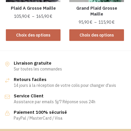
Plaid A Grosse Maille
Grand Plaid Grosse
Maille
Plage
105,90
€
–
165,90
€
Plage
95,90
€
–
115,90
€
de
Ce
de
prix :
Ce
produit
prix :
Choix des options
Choix des options
105,90 €
produit
a
95,90 €
à
a
à
plusieurs
165,90 €
plusieurs
115,90 €
variations.
variations.
Les
Livraison gratuite
Les
Sur toutes les commandes
options
options
peuvent
Retours faciles
peuvent
être
14 jours à la réception de votre colis pour changer d'avis
être
choisies
Service Client
choisies
sur
Assistance par emails 5j/7 Réponse sous 24h
sur
la
la
page
Paiement 100% sécurisé
page
PayPal / MasterCard / Visa
du
du
produit