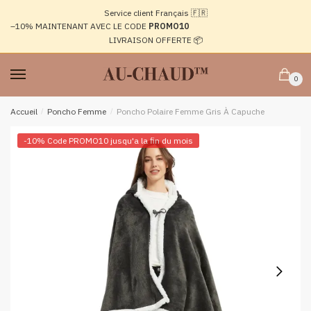
Passer
Aller
Service client Français 🇫🇷
à
au
–10%
MAINTENANT AVEC LE CODE
PROMO10
la
contenu
LIVRAISON OFFERTE 📦
navigation
0
Accueil
/
Poncho Femme
/
Poncho Polaire Femme Gris À Capuche
-10% Code PROMO10 jusqu'a la fin du mois