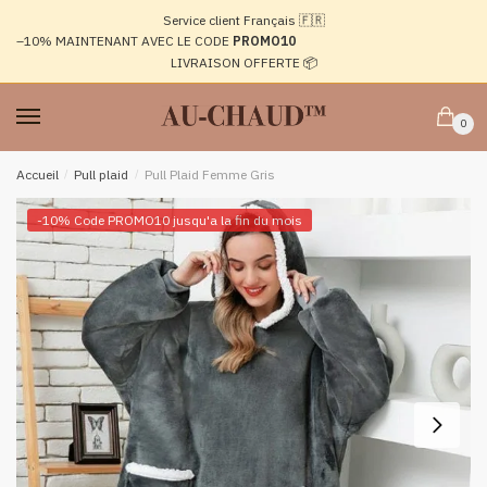
Passer
Aller
Service client Français 🇫🇷
à
au
–10%
MAINTENANT AVEC LE CODE
PROMO10
la
contenu
LIVRAISON OFFERTE 📦
navigation
0
Accueil
/
Pull plaid
/
Pull Plaid Femme Gris
-10% Code PROMO10 jusqu'a la fin du mois