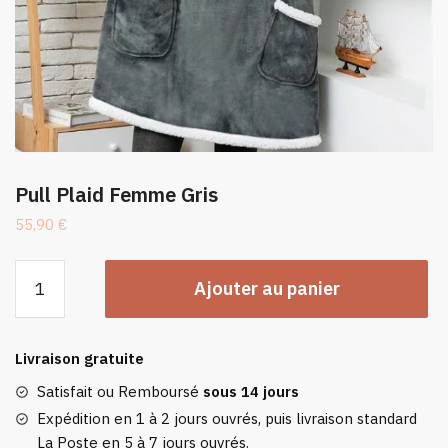
Pull Plaid Femme Gris
55,90
€
quantité
Ajouter au panier
de
Pull
Plaid
Livraison gratuite
Femme
Gris
Satisfait ou Remboursé
sous 14 jours
Expédition en 1 à 2 jours ouvrés, puis livraison standard
La Poste en 5 à 7 jours ouvrés.