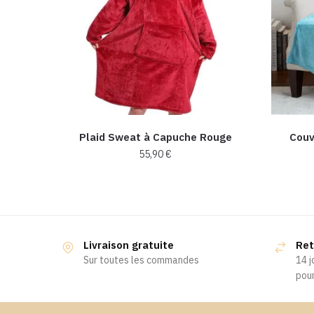
Plaid Sweat à Capuche Rouge
Couv
55,90
€
Livraison gratuite
Ret
Sur toutes les commandes
14 j
pour