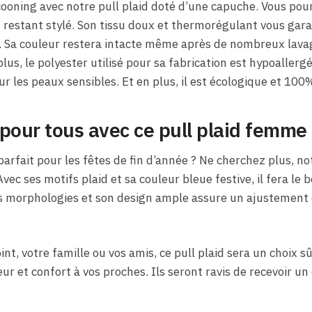
ooning avec notre pull plaid doté d’une capuche. Vous pou
n restant stylé. Son tissu doux et thermorégulant vous ga
é. Sa couleur restera intacte même après de nombreux lavag
lus, le polyester utilisé pour sa fabrication est hypoallergé
 les peaux sensibles. Et en plus, il est écologique et 100%
pour tous avec ce pull plaid femme
arfait pour les fêtes de fin d’année ? Ne cherchez plus, no
Avec ses motifs plaid et sa couleur bleue festive, il fera le 
es morphologies et son design ample assure un ajustement 
nt, votre famille ou vos amis, ce pull plaid sera un choix sû
r et confort à vos proches. Ils seront ravis de recevoir un