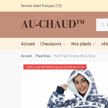
Passer
Aller
Service client Français 🇫🇷
à
au
la
contenu
navigation
Reche
Rec
pour :
Accueil
Chaussons
Nos plaids
vêt
Accueil
Plaid bleu
Pull Plaid Femme NoëL Bleu
/
/
-10% Code PROMO10 jusqu'a la fin du mois