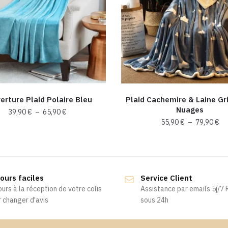
erture Plaid Polaire Bleu
Plaid Cachemire & Laine Gri
Nuages
Plage
39,90
€
–
65,90
€
Pl
55,90
€
–
79,90
€
de
Ce
de
prix :
Ce
produit
pri
39,90 €
produit
55
a
à
a
à
65,90 €
plusieurs
ours faciles
Service Client
79
plusieurs
variations.
ours à la réception de votre colis
Assistance par emails 5j/7
variations.
Les
 changer d'avis
sous 24h
Les
options
options
peuvent