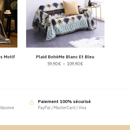
s Motif
Plaid BohèMe Blanc Et Bleu
Plage
59,90
€
–
109,90
€
age
de
Ce
prix :
produit
x :
59,90 €
,90 €
a
à
109,90 €
plusieurs
,90 €
Paiement 100% sécurisé
variations.
 Réponse
PayPal / MasterCard / Visa
Les
options
peuvent