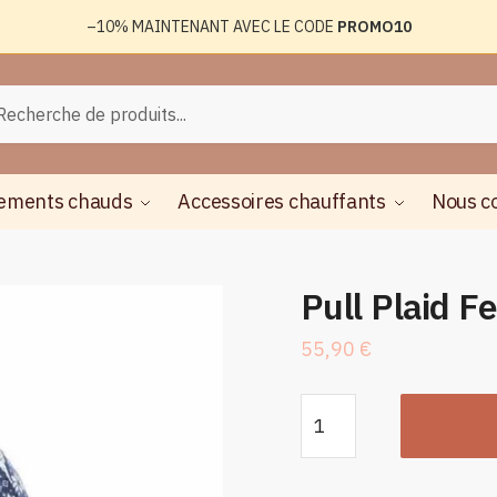
–10%
MAINTENANT AVEC LE CODE
PROMO10
rche
herche
ements chauds
Accessoires chauffants
Nous c
Pull Plaid 
55,90
€
quantité
de
Pull
Plaid