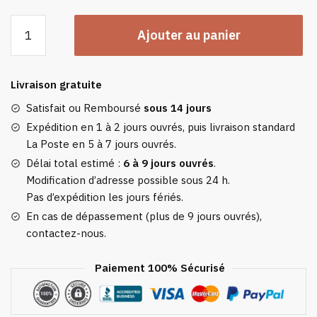
quantité
Ajouter au panier
de
Pull
Plaid
Livraison gratuite
Jaune
-
Satisfait ou Remboursé
sous 14 jours
Sweat
Expédition en 1 à 2 jours ouvrés, puis livraison standard
Plaid
La Poste en 5 à 7 jours ouvrés.
Polaire
Délai total estimé :
6 à 9 jours ouvrés
.
Femme
Modification d’adresse possible sous 24 h.
À
Pas d’expédition les jours fériés.
Capuche
En cas de dépassement (plus de 9 jours ouvrés),
Et
contactez-nous.
Poche
Centrale
Paiement 100% Sécurisé