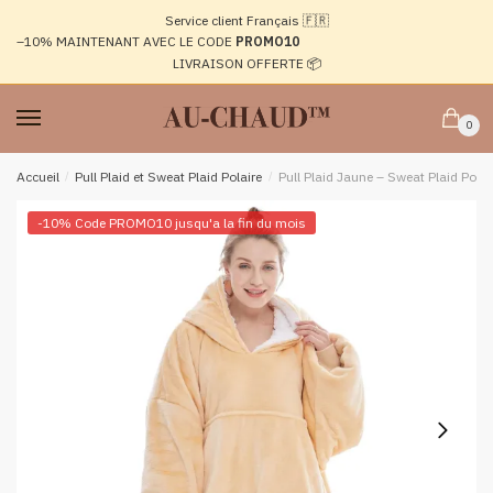
Passer
Aller
Service client Français 🇫🇷
à
au
–10%
MAINTENANT AVEC LE CODE
PROMO10
la
contenu
LIVRAISON OFFERTE 📦
navigation
0
Accueil
/
Pull Plaid et Sweat Plaid Polaire
/
Pull Plaid Jaune – Sweat Plaid Pol
-10% Code PROMO10 jusqu'a la fin du mois