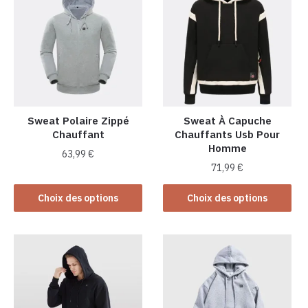
Sweat Polaire Zippé
Sweat À Capuche
Chauffant
Chauffants Usb Pour
Homme
63,99
€
71,99
€
Ce
Ce
produit
Choix des options
Choix des options
produit
a
a
plusieurs
plusieurs
variations.
variations.
Les
Les
options
options
peuvent