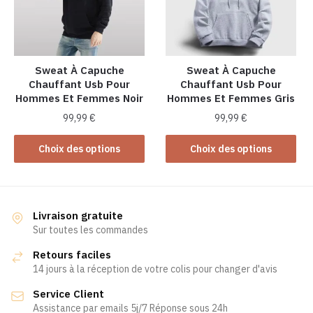
peuvent
être
être
choisies
choisies
sur
sur
la
la
Sweat À Capuche
Sweat À Capuche
page
Chauffant Usb Pour
Chauffant Usb Pour
page
du
Hommes Et Femmes Noir
Hommes Et Femmes Gris
du
produit
produit
99,99
€
99,99
€
Ce
Ce
Choix des options
Choix des options
produit
produit
a
a
plusieurs
plusieurs
variations.
variations.
Livraison gratuite
Les
Les
Sur toutes les commandes
options
options
Retours faciles
peuvent
peuvent
14 jours à la réception de votre colis pour changer d'avis
être
être
Service Client
choisies
choisies
Assistance par emails 5j/7 Réponse sous 24h
sur
sur