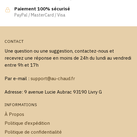
la
la
Paiement 100% sécurisé
page
page
PayPal / MasterCard / Visa
du
du
produit
produit
CONTACT
Une question ou une suggestion, contactez-nous et
recevrez une réponse en moins de 24h du lundi au vendredi
entre 9h et 17h
Par e-mail :
support@au-chaud.fr
Adresse: 9 avenue Lucie Aubrac 93190 Livry G
INFORMATIONS
À Propos
Politique d’expédition
Politique de confidentialité