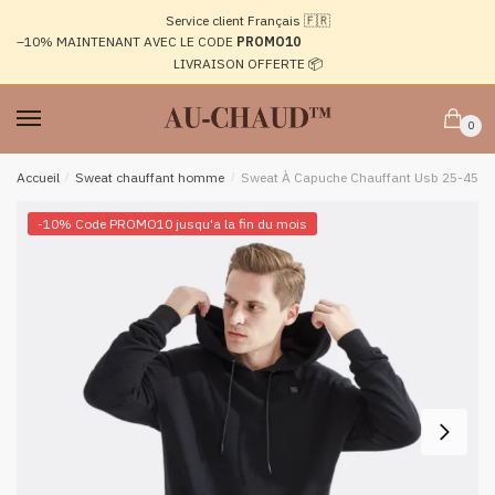
Passer
Aller
Service client Français 🇫🇷
à
au
–10%
MAINTENANT AVEC LE CODE
PROMO10
la
contenu
LIVRAISON OFFERTE 📦
navigation
0
Accueil
/
Sweat chauffant homme
/
Sweat À Capuche Chauffant Usb 25-45 D
-10% Code PROMO10 jusqu'a la fin du mois