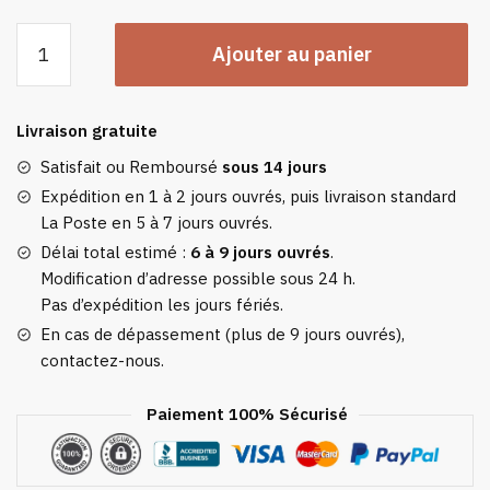
quantité
Ajouter au panier
de
Sweat
Plaid
Livraison gratuite
Écossais
-
Satisfait ou Remboursé
sous 14 jours
Pull
Expédition en 1 à 2 jours ouvrés, puis livraison standard
Plaid
La Poste en 5 à 7 jours ouvrés.
Polaire
Délai total estimé :
6 à 9 jours ouvrés
.
Homme
Modification d’adresse possible sous 24 h.
À
Pas d’expédition les jours fériés.
Capuche
En cas de dépassement (plus de 9 jours ouvrés),
Et
contactez-nous.
Poche
Centrale
Paiement 100% Sécurisé