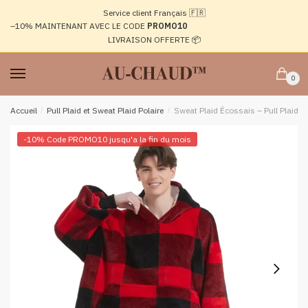
Passer
Aller
Service client Français 🇫🇷
à
au
–10%
MAINTENANT AVEC LE CODE
PROMO10
la
contenu
LIVRAISON OFFERTE 📦
navigation
0
Accueil
/
Pull Plaid et Sweat Plaid Polaire
/
Sweat Plaid Écossais – Pull Plaid 
-10% Code PROMO10 jusqu'a la fin du mois