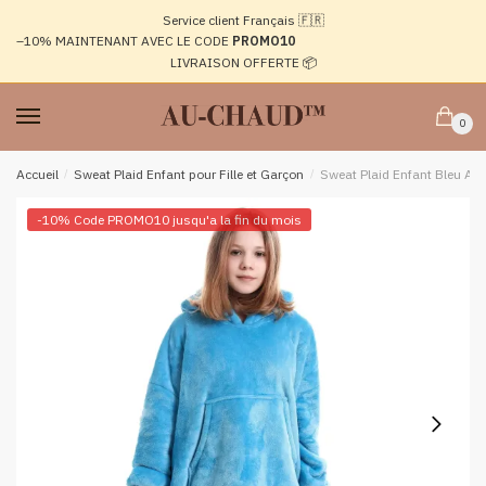
Passer
Aller
Service client Français 🇫🇷
à
au
–10%
MAINTENANT AVEC LE CODE
PROMO10
la
contenu
LIVRAISON OFFERTE 📦
navigation
0
Accueil
/
Sweat Plaid Enfant pour Fille et Garçon
/
Sweat Plaid Enfant Bleu Azu
-10% Code PROMO10 jusqu'a la fin du mois