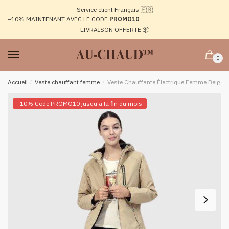
Passer
Aller
Service client Français 🇫🇷
à
au
–10%
MAINTENANT AVEC LE CODE
PROMO10
la
contenu
LIVRAISON OFFERTE 📦
navigation
0
Accueil
/
Veste chauffant femme
/
Veste Chauffante Électrique Femme Beige
-10% Code PROMO10 jusqu'a la fin du mois