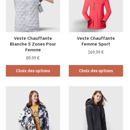
Veste Chauffante
Veste Chauffante
Blanche 5 Zones Pour
Femme Sport
Femme
169,99
€
89,99
€
Ce
Ce
produit
Choix des options
Choix des options
produit
a
a
plusieurs
plusieurs
variations.
variations.
Les
Les
options
options
peuvent
peuvent
être
être
choisies