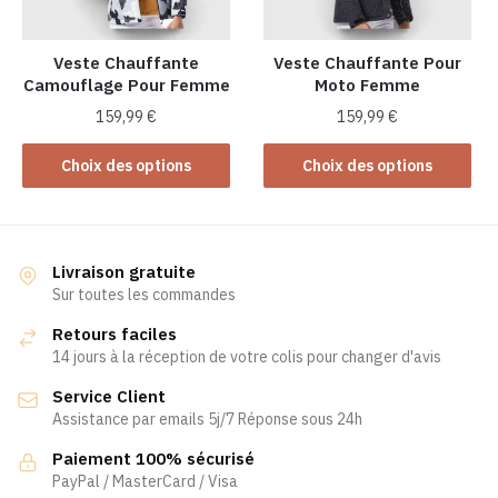
choisies
sur
sur
la
la
Veste Chauffante
Veste Chauffante Pour
page
Camouflage Pour Femme
Moto Femme
page
du
du
produit
159,99
€
159,99
€
produit
Ce
Ce
Choix des options
Choix des options
produit
produit
a
a
plusieurs
plusieurs
variations.
variations.
Livraison gratuite
Les
Les
Sur toutes les commandes
options
options
Retours faciles
peuvent
peuvent
14 jours à la réception de votre colis pour changer d'avis
être
être
Service Client
choisies
choisies
Assistance par emails 5j/7 Réponse sous 24h
sur
sur
la
la
Paiement 100% sécurisé
page
page
PayPal / MasterCard / Visa