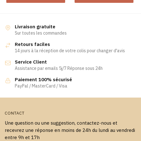
produit
a
a
plusieurs
plusieurs
variations.
variations.
Les
Livraison gratuite
Les
Sur toutes les commandes
options
options
peuvent
Retours faciles
peuvent
être
14 jours à la réception de votre colis pour changer d'avis
être
choisies
Service Client
choisies
sur
Assistance par emails 5j/7 Réponse sous 24h
sur
la
la
page
Paiement 100% sécurisé
page
PayPal / MasterCard / Visa
du
du
produit
produit
CONTACT
Une question ou une suggestion, contactez-nous et
recevrez une réponse en moins de 24h du lundi au vendredi
entre 9h et 17h