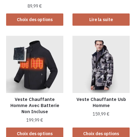
89,99
€
Ce
Choix des options
Lire la suite
produit
a
plusieurs
variations.
Les
options
peuvent
être
choisies
sur
la
Veste Chauffante
Veste Chauffante Usb
Homme Avec Batterie
Homme
page
Non Incluse
du
159,99
€
produit
199,99
€
Ce
Ce
produit
Choix des options
Choix des options