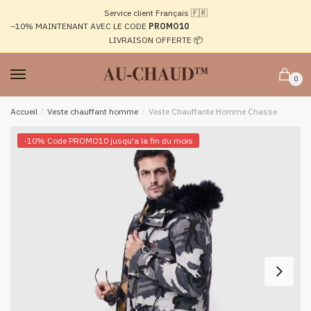
Passer
Aller
Service client Français 🇫🇷
à
au
–10%
MAINTENANT AVEC LE CODE
PROMO10
la
contenu
LIVRAISON OFFERTE 📦
navigation
0
Accueil
/
Veste chauffant homme
/
Veste Chauffante Homme Chasse
-10% Code PROMO10 jusqu'a la fin du mois