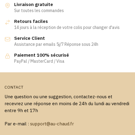
variations.
Les
Livraison gratuite
Les
Sur toutes les commandes
options
options
peuvent
Retours faciles
peuvent
être
14 jours à la réception de votre colis pour changer d'avis
être
choisies
Service Client
choisies
sur
Assistance par emails 5j/7 Réponse sous 24h
sur
la
la
page
Paiement 100% sécurisé
page
PayPal / MasterCard / Visa
du
du
produit
produit
CONTACT
Une question ou une suggestion, contactez-nous et
recevrez une réponse en moins de 24h du lundi au vendredi
entre 9h et 17h
Par e-mail :
support@au-chaud.fr