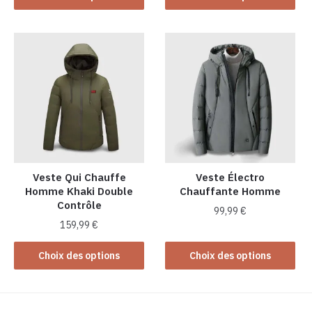
produit
produit
a
a
plusieurs
plusieurs
variations.
variations.
Les
Les
options
options
peuvent
peuvent
être
être
choisies
choisies
sur
sur
la
la
Veste Qui Chauffe
Veste Électro
Homme Khaki Double
Chauffante Homme
page
page
Contrôle
du
du
99,99
€
produit
produit
159,99
€
Ce
Ce
produit
Choix des options
Choix des options
produit
a
a
plusieurs
plusieurs
variations.