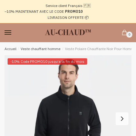
Passer
Aller
Service client Français 🇫🇷
à
au
–10%
MAINTENANT AVEC LE CODE
PROMO10
la
contenu
LIVRAISON OFFERTE 📦
navigation
0
Accueil
/
Veste chauffant homme
/
Veste Polaire Chauffante Noir Pour Homme
-10% Code PROMO10 jusqu'a la fin du mois