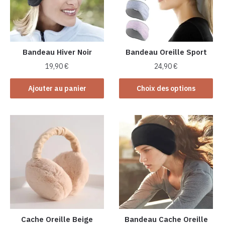
Bandeau Hiver Noir
Bandeau Oreille Sport
19,90
€
24,90
€
Ce
Ajouter au panier
Choix des options
produit
a
plusieurs
variations.
Les
options
peuvent
être
choisies
sur
la
Cache Oreille Beige
Bandeau Cache Oreille