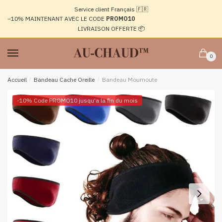
Passer
Aller
Service client Français 🇫🇷
à
au
–10%
MAINTENANT AVEC LE CODE
PROMO10
la
contenu
LIVRAISON OFFERTE 📦
navigation
0
Accueil
/
Bandeau Cache Oreille
/
Bandeau Moumoute
-10% Code PROMO10 jusqu'a la fin du mois