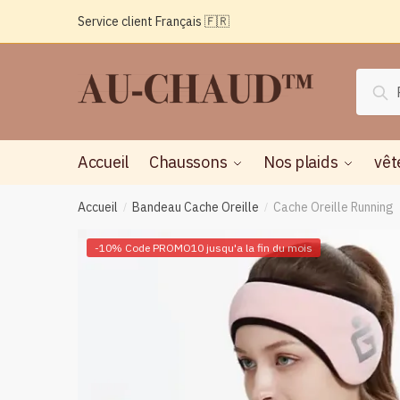
Passer
Aller
Service client Français 🇫🇷
à
au
la
contenu
navigation
Reche
Rec
pour :
Accueil
Chaussons
Nos plaids
vêt
Accueil
Bandeau Cache Oreille
Cache Oreille Running
/
/
-10% Code PROMO10 jusqu'a la fin du mois