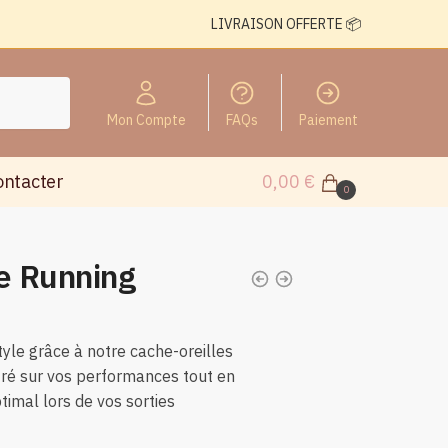
LIVRAISON OFFERTE 📦
Mon Compte
FAQs
Paiement
ontacter
0,00
€
0
le Running
tyle grâce à notre cache-oreilles
tré sur vos performances tout en
timal lors de vos sorties