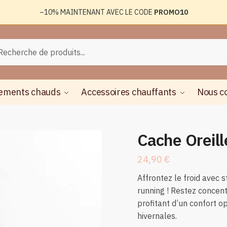
–10%
MAINTENANT AVEC LE CODE
PROMO10
rche
herche
ements chauds
Accessoires chauffants
Nous c
Cache Oreil
24,90
€
Affrontez le froid avec s
running ! Restez concen
profitant d’un confort op
hivernales.