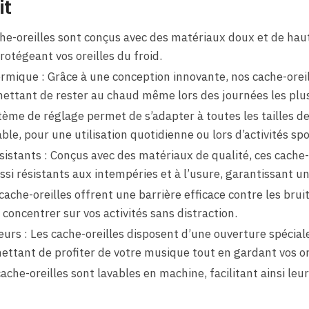
it
che-oreilles sont conçus avec des matériaux doux et de haut
rotégeant vos oreilles du froid.
ermique : Grâce à une conception innovante, nos cache-oreil
rmettant de rester au chaud même lors des journées les plus
tème de réglage permet de s’adapter à toutes les tailles de
ble, pour une utilisation quotidienne ou lors d’activités spo
istants : Conçus avec des matériaux de qualité, ces cache-
si résistants aux intempéries et à l’usure, garantissant un
 cache-oreilles offrent une barrière efficace contre les brui
oncentrer sur vos activités sans distraction.
eurs : Les cache-oreilles disposent d’une ouverture spécia
ettant de profiter de votre musique tout en gardant vos or
cache-oreilles sont lavables en machine, facilitant ainsi leur