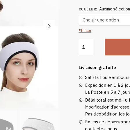
Aucune sélectio
COULEUR
:
Effacer
quantité
de
Cache
Oreille
Livraison gratuite
Running
Satisfait ou Rembour
Expédition en 1 à 2 jou
La Poste en 5 à 7 jour
Délai total estimé :
6 
Modification d’adresse
Pas d’expédition les jo
En cas de dépassement
contactez-nous.