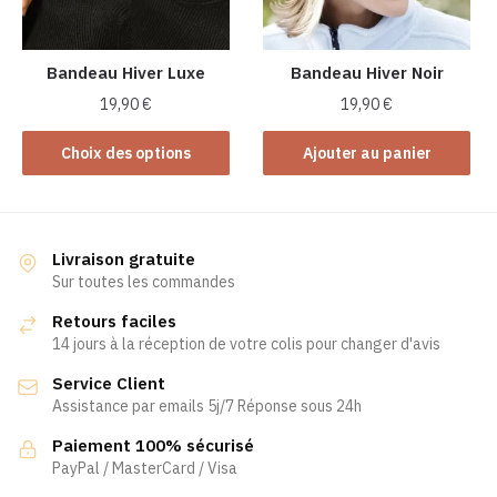
choisies
sur
sur
la
la
Bandeau Hiver Luxe
Bandeau Hiver Noir
page
page
du
19,90
€
19,90
€
du
produit
Ce
produit
Choix des options
Ajouter au panier
produit
a
plusieurs
variations.
Livraison gratuite
Les
Sur toutes les commandes
options
Retours faciles
peuvent
14 jours à la réception de votre colis pour changer d'avis
être
Service Client
choisies
Assistance par emails 5j/7 Réponse sous 24h
sur
la
Paiement 100% sécurisé
page
PayPal / MasterCard / Visa
du