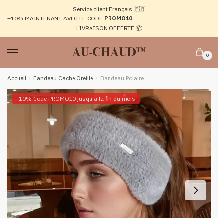
Passer
Aller
Service client Français 🇫🇷
à
au
–10%
MAINTENANT AVEC LE CODE
PROMO10
la
contenu
LIVRAISON OFFERTE 📦
navigation
0
Accueil
/
Bandeau Cache Oreille
/
Bandeau Polaire
-10% Code PROMO10 jusqu'a la fin du mois