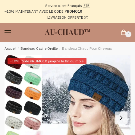
Passer
Aller
Service client Français 🇫🇷
à
au
–10%
MAINTENANT AVEC LE CODE
PROMO10
la
contenu
LIVRAISON OFFERTE 📦
navigation
0
Accueil
/
Bandeau Cache Oreille
/
Bandeau Chaud Pour Cheveux
-10% Code PROMO10 jusqu'a la fin du mois