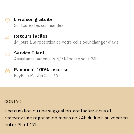
a
plusieurs
variations.
Livraison gratuite
Les
Sur toutes les commandes
options
Retours faciles
peuvent
14 jours à la réception de votre colis pour changer d'avis
être
Service Client
choisies
Assistance par emails 5j/7 Réponse sous 24h
sur
la
Paiement 100% sécurisé
page
PayPal / MasterCard / Visa
du
produit
CONTACT
Une question ou une suggestion, contactez-nous et
recevrez une réponse en moins de 24h du lundi au vendredi
entre 9h et 17h