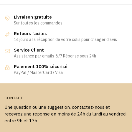
a
plusieurs
plusieurs
variations.
variations.
Les
Livraison gratuite
Les
Sur toutes les commandes
options
options
peuvent
Retours faciles
peuvent
être
14 jours à la réception de votre colis pour changer d'avis
être
choisies
Service Client
choisies
sur
Assistance par emails 5j/7 Réponse sous 24h
sur
la
la
page
Paiement 100% sécurisé
page
PayPal / MasterCard / Visa
du
du
produit
produit
CONTACT
Une question ou une suggestion, contactez-nous et
recevrez une réponse en moins de 24h du lundi au vendredi
entre 9h et 17h