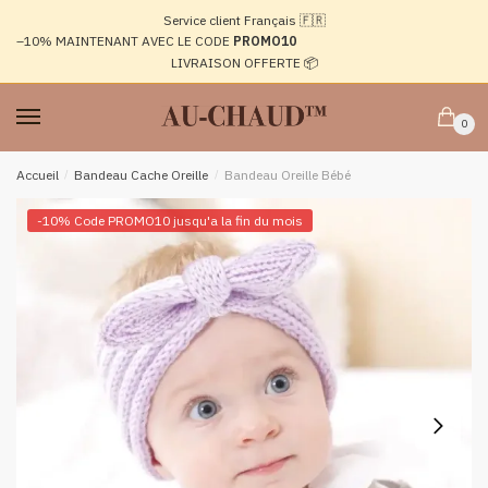
Passer
Aller
Service client Français 🇫🇷
à
au
–10%
MAINTENANT AVEC LE CODE
PROMO10
la
contenu
LIVRAISON OFFERTE 📦
navigation
0
Accueil
/
Bandeau Cache Oreille
/
Bandeau Oreille Bébé
-10% Code PROMO10 jusqu'a la fin du mois