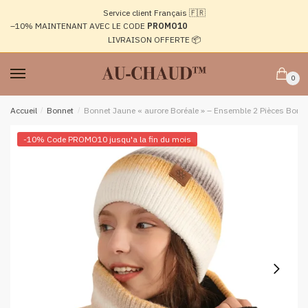
Passer
Aller
Service client Français 🇫🇷
à
au
–10%
MAINTENANT AVEC LE CODE
PROMO10
la
contenu
LIVRAISON OFFERTE 📦
navigation
0
Accueil
/
Bonnet
/
Bonnet Jaune « aurore Boréale » – Ensemble 2 Pièces Bonn
-10% Code PROMO10 jusqu'a la fin du mois