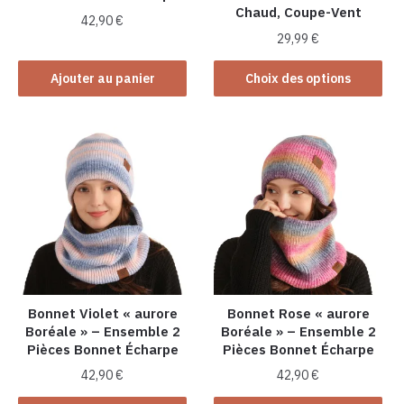
Chaud, Coupe-Vent
42,90
€
29,99
€
Ce
Ajouter au panier
Choix des options
produit
a
plusieurs
variations.
Les
options
peuvent
être
choisies
sur
la
Bonnet Violet « aurore
Bonnet Rose « aurore
Boréale » – Ensemble 2
Boréale » – Ensemble 2
page
Pièces Bonnet Écharpe
Pièces Bonnet Écharpe
du
produit
42,90
€
42,90
€