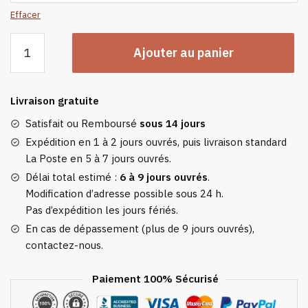
Effacer
quantité
Ajouter au panier
de
Ensemble
hiver
Livraison gratuite
homme
3
Satisfait ou Remboursé
sous 14 jours
pièces
Expédition en 1 à 2 jours ouvrés, puis livraison standard
–
La Poste en 5 à 7 jours ouvrés.
Bonnet,
Délai total estimé :
6 à 9 jours ouvrés
.
écharpe
Modification d’adresse possible sous 24 h.
et
Pas d’expédition les jours fériés.
gants
En cas de dépassement (plus de 9 jours ouvrés),
polaire
contactez-nous.
chaud
Paiement 100% Sécurisé