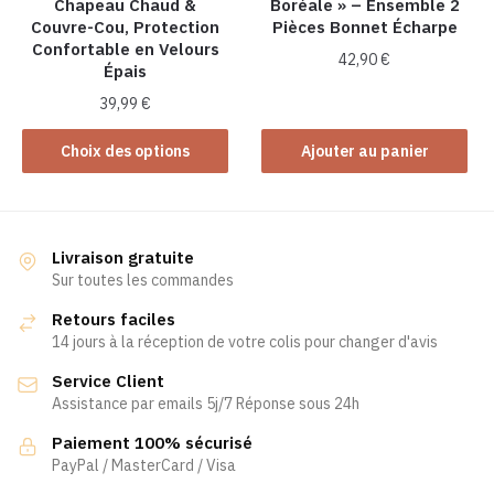
Chapeau Chaud &
Boréale » – Ensemble 2
Couvre-Cou, Protection
Pièces Bonnet Écharpe
Confortable en Velours
42,90
€
Épais
39,99
€
Ce
Choix des options
Ajouter au panier
produit
a
plusieurs
variations.
Livraison gratuite
Les
Sur toutes les commandes
options
Retours faciles
peuvent
14 jours à la réception de votre colis pour changer d'avis
être
Service Client
choisies
Assistance par emails 5j/7 Réponse sous 24h
sur
la
Paiement 100% sécurisé
page
PayPal / MasterCard / Visa
du