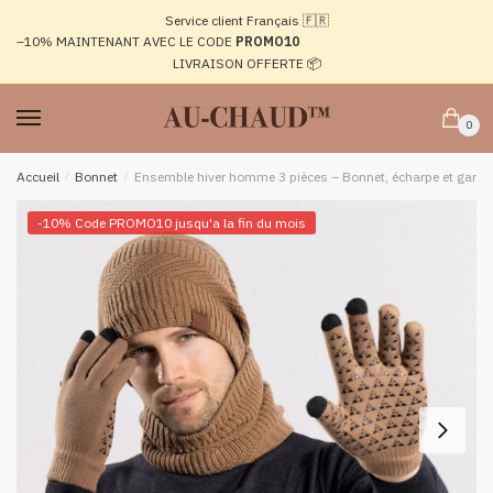
Passer
Aller
Service client Français 🇫🇷
à
au
–10%
MAINTENANT AVEC LE CODE
PROMO10
la
contenu
LIVRAISON OFFERTE 📦
navigation
0
Accueil
/
Bonnet
/
Ensemble hiver homme 3 pièces – Bonnet, écharpe et gants
-10% Code PROMO10 jusqu'a la fin du mois