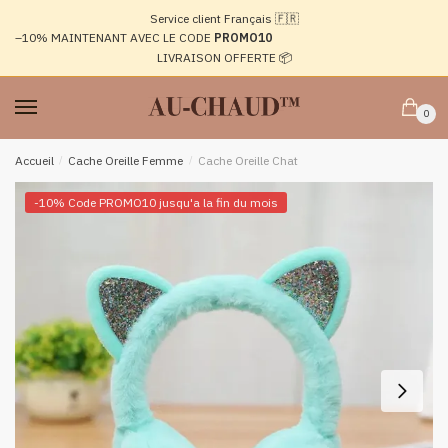
Passer
Aller
Service client Français 🇫🇷
à
au
–10%
MAINTENANT AVEC LE CODE
PROMO10
la
contenu
LIVRAISON OFFERTE 📦
navigation
0
Accueil
/
Cache Oreille Femme
/
Cache Oreille Chat
-10% Code PROMO10 jusqu'a la fin du mois