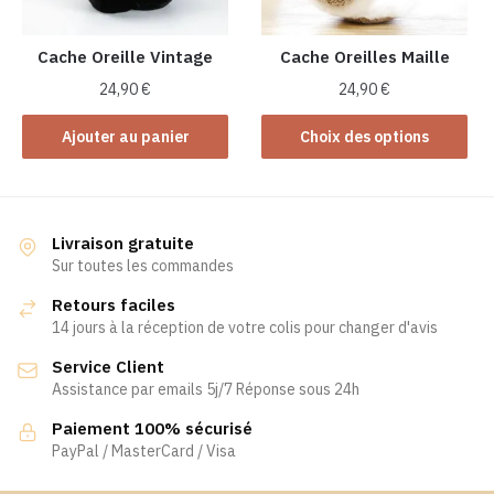
Cache Oreille Vintage
Cache Oreilles Maille
24,90
€
24,90
€
Ce
Ajouter au panier
Choix des options
produit
a
plusieurs
variations.
Livraison gratuite
Les
Sur toutes les commandes
options
Retours faciles
peuvent
14 jours à la réception de votre colis pour changer d'avis
être
Service Client
choisies
Assistance par emails 5j/7 Réponse sous 24h
sur
la
Paiement 100% sécurisé
page
PayPal / MasterCard / Visa
du