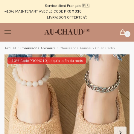
Passer
Aller
Service client Français 🇫🇷
à
au
–10%
MAINTENANT AVEC LE CODE
PROMO10
la
contenu
LIVRAISON OFFERTE 📦
navigation
0
Accueil
/
Chaussons Animaux
/
Chaussons Animaux Chien Carlin
-10% Code PROMO10 jusqu'a la fin du mois