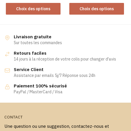
Ce
produit
Ce
produit
Choix des options
Choix des options
produit
a
a
plusieurs
plusieurs
variations.
variations.
Les
Livraison gratuite
Les
Sur toutes les commandes
options
options
peuvent
Retours faciles
peuvent
être
14 jours à la réception de votre colis pour changer d'avis
être
choisies
Service Client
choisies
sur
Assistance par emails 5j/7 Réponse sous 24h
sur
la
la
page
Paiement 100% sécurisé
page
PayPal / MasterCard / Visa
du
du
produit
produit
CONTACT
Une question ou une suggestion, contactez-nous et