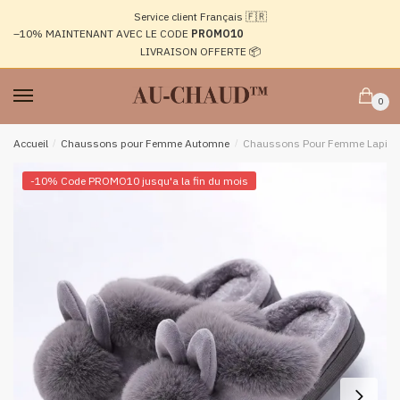
Passer
Aller
Service client Français 🇫🇷
à
au
–10%
MAINTENANT AVEC LE CODE
PROMO10
la
contenu
LIVRAISON OFFERTE 📦
navigation
0
Accueil
/
Chaussons pour Femme Automne
/
Chaussons Pour Femme Lapin
-10% Code PROMO10 jusqu'a la fin du mois