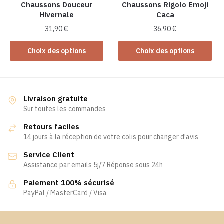
la
la
Chaussons Douceur
Chaussons Rigolo Emoji
Hivernale
Caca
page
page
du
du
31,90
€
36,90
€
produit
produit
Ce
Ce
Choix des options
Choix des options
produit
produit
a
a
plusieurs
plusieurs
variations.
variations.
Livraison gratuite
Les
Les
Sur toutes les commandes
options
options
Retours faciles
peuvent
peuvent
14 jours à la réception de votre colis pour changer d'avis
être
être
Service Client
choisies
choisies
Assistance par emails 5j/7 Réponse sous 24h
sur
sur
la
la
Paiement 100% sécurisé
page
page
PayPal / MasterCard / Visa
du
du
produit
produit