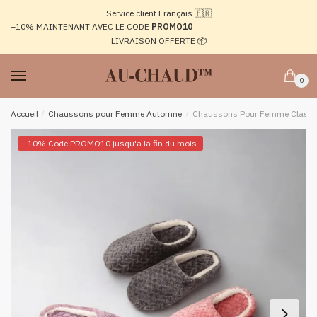
Passer
Aller
Service client Français 🇫🇷
à
au
–10%
MAINTENANT AVEC LE CODE
PROMO10
la
contenu
LIVRAISON OFFERTE 📦
navigation
0
Accueil
/
Chaussons pour Femme Automne
/
Chaussons Pour Femme Classiq
-10% Code PROMO10 jusqu'a la fin du mois