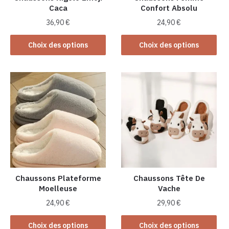
Caca
Confort Absolu
36,90
€
24,90
€
Ce
Ce
Choix des options
Choix des options
produit
produit
a
a
plusieurs
plusieurs
variations.
variations.
Les
Les
options
options
peuvent
peuvent
être
être
choisies
choisies
sur
sur
la
la
Chaussons Plateforme
Chaussons Tête De
Moelleuse
Vache
page
page
du
du
24,90
€
29,90
€
produit
produit
Ce
Ce
Choix des options
Choix des options