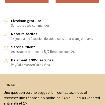
produit
produit
a
a
plusieurs
plusieurs
variations.
variations.
Livraison gratuite
Les
Les
Sur toutes les commandes
options
options
Retours faciles
peuvent
peuvent
14 jours à la réception de votre colis pour changer d'avis
être
être
Service Client
choisies
choisies
Assistance par emails 5j/7 Réponse sous 24h
sur
sur
la
la
Paiement 100% sécurisé
page
page
PayPal / MasterCard / Visa
du
du
produit
produit
CONTACT
Une question ou une suggestion, contactez-nous et
recevrez une réponse en moins de 24h du lundi au vendredi
entre 9h et 17h