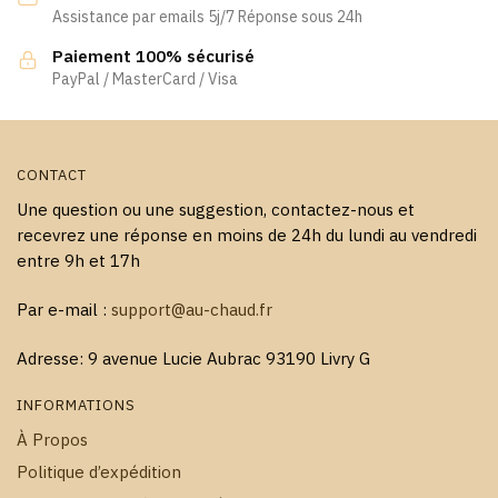
la
Assistance par emails 5j/7 Réponse sous 24h
sur
page
la
Paiement 100% sécurisé
du
page
PayPal / MasterCard / Visa
produit
du
produit
CONTACT
Une question ou une suggestion, contactez-nous et
recevrez une réponse en moins de 24h du lundi au vendredi
entre 9h et 17h
Par e-mail :
support@au-chaud.fr
Adresse: 9 avenue Lucie Aubrac 93190 Livry G
INFORMATIONS
À Propos
Politique d’expédition