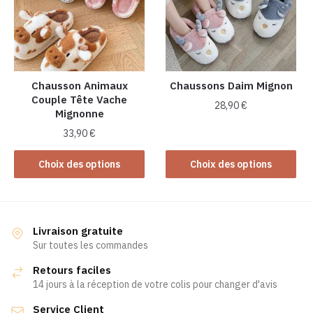
peuvent
peuvent
être
être
choisies
choisies
sur
sur
la
la
Chausson Animaux
Chaussons Daim Mignon
page
Couple Tête Vache
page
du
28,90
€
Mignonne
du
produit
Ce
produit
33,90
€
produit
Ce
Choix des options
Choix des options
a
produit
plusieurs
a
variations.
plusieurs
Les
variations.
Livraison gratuite
options
Les
Sur toutes les commandes
peuvent
options
être
Retours faciles
peuvent
choisies
14 jours à la réception de votre colis pour changer d'avis
être
sur
Service Client
choisies