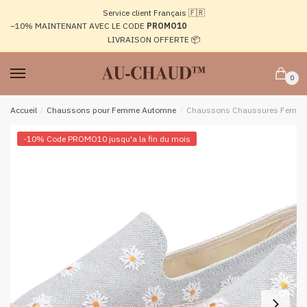
Passer
Aller
Service client Français 🇫🇷
à
au
–10%
MAINTENANT AVEC LE CODE
PROMO10
la
contenu
LIVRAISON OFFERTE 📦
navigation
0
Accueil
/
Chaussons pour Femme Automne
/
Chaussons Chaussures Femme E
-10% Code PROMO10 jusqu'a la fin du mois