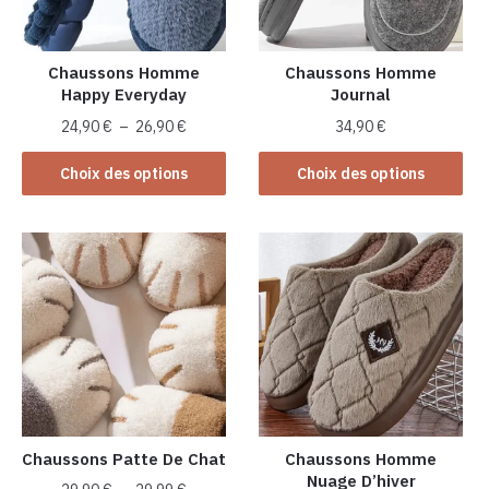
Chaussons Homme
Chaussons Homme
Happy Everyday
Journal
Plage
24,90
€
–
26,90
€
34,90
€
de
Ce
Ce
prix :
Choix des options
Choix des options
produit
produit
24,90 €
a
a
à
plusieurs
26,90 €
plusieurs
variations.
variations.
Les
Les
options
options
peuvent
peuvent
être
être
choisies
choisies
sur
sur
la
la
Chaussons Patte De Chat
Chaussons Homme
Nuage D’hiver
page
page