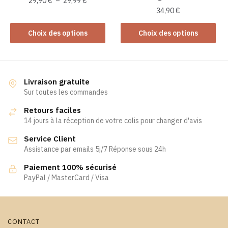
Plage
29,90
€
–
29,99
€
du
du
34,90
€
de
Ce
produit
produit
prix :
Ce
produit
Choix des options
Choix des options
29,90 €
produit
a
à
a
plusieurs
29,99 €
plusieurs
variations.
variations.
Les
Livraison gratuite
Les
Sur toutes les commandes
options
options
peuvent
Retours faciles
peuvent
être
14 jours à la réception de votre colis pour changer d'avis
être
choisies
Service Client
choisies
sur
Assistance par emails 5j/7 Réponse sous 24h
sur
la
la
page
Paiement 100% sécurisé
page
PayPal / MasterCard / Visa
du
du
produit
produit
CONTACT