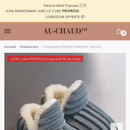
Passer
Aller
Service client Français 🇫🇷
à
au
–10%
MAINTENANT AVEC LE CODE
PROMO10
la
contenu
LIVRAISON OFFERTE 📦
navigation
0
Accueil
/
Chaussons
/
Chaussons Enfant Eclat D’or Garçon
-10% Code PROMO10 jusqu'a la fin du mois