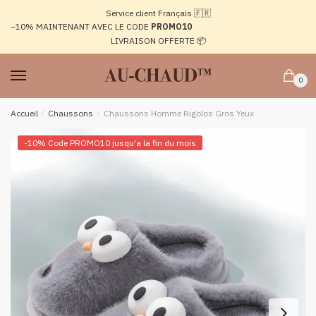
Passer
Aller
Service client Français 🇫🇷
à
au
–10%
MAINTENANT AVEC LE CODE
PROMO10
la
contenu
LIVRAISON OFFERTE 📦
navigation
0
Accueil
/
Chaussons
/
Chaussons Homme Rigolos Gros Yeux
-10% Code PROMO10 jusqu'a la fin du mois