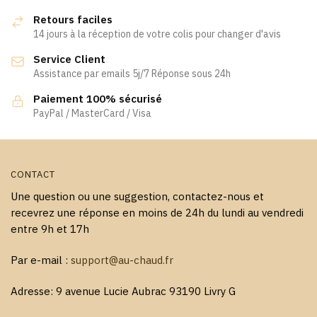
options
peuvent
Retours faciles
peuvent
être
14 jours à la réception de votre colis pour changer d'avis
être
choisies
Service Client
choisies
sur
Assistance par emails 5j/7 Réponse sous 24h
sur
la
la
page
Paiement 100% sécurisé
page
PayPal / MasterCard / Visa
du
du
produit
produit
CONTACT
Une question ou une suggestion, contactez-nous et
recevrez une réponse en moins de 24h du lundi au vendredi
entre 9h et 17h
Par e-mail :
support@au-chaud.fr
Adresse: 9 avenue Lucie Aubrac 93190 Livry G