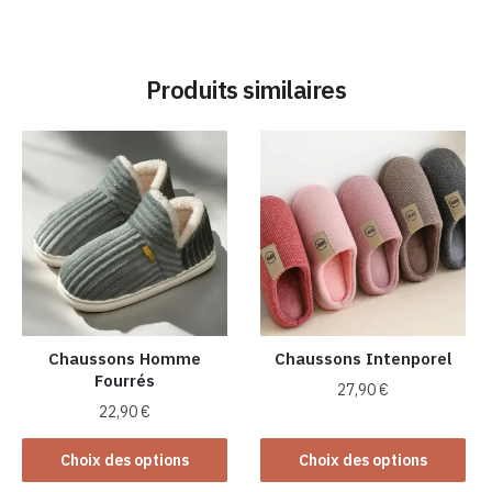
Produits similaires
Chaussons Homme
Chaussons Intenporel
Fourrés
27,90
€
22,90
€
Ce
Ce
produit
Choix des options
Choix des options
produit
a