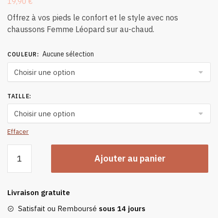
19,90
€
Offrez à vos pieds le confort et le style avec nos
chaussons Femme Léopard sur au-chaud.
Aucune sélection
COULEUR
:
TAILLE
:
Effacer
quantité
Ajouter au panier
de
Chaussons
Femme
Livraison gratuite
Léopard
Satisfait ou Remboursé
sous 14 jours