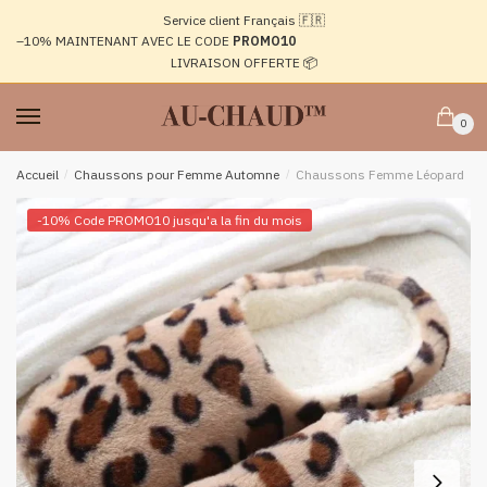
Passer
Aller
Service client Français 🇫🇷
à
au
–10%
MAINTENANT AVEC LE CODE
PROMO10
la
contenu
LIVRAISON OFFERTE 📦
navigation
0
Accueil
/
Chaussons pour Femme Automne
/
Chaussons Femme Léopard
-10% Code PROMO10 jusqu'a la fin du mois