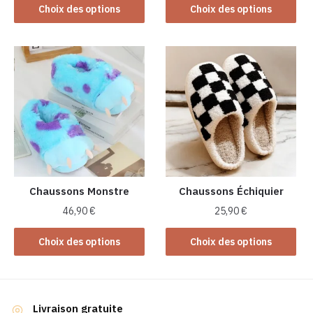
Ce
produit
Choix des options
Choix des options
produit
a
a
plusieurs
plusieurs
variations.
variations.
Les
Les
options
options
peuvent
peuvent
être
être
choisies
choisies
sur
sur
la
la
Chaussons Monstre
Chaussons Échiquier
page
page
du
46,90
€
25,90
€
du
produit
Ce
Ce
produit
Choix des options
Choix des options
produit
produit
a
a
plusieurs
plusieurs
variations.
variations.
Livraison gratuite