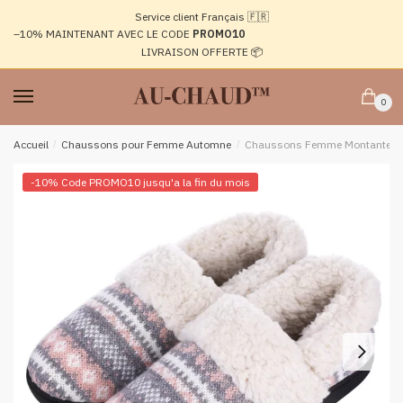
Passer
Aller
Service client Français 🇫🇷
à
au
–10%
MAINTENANT AVEC LE CODE
PROMO10
la
contenu
LIVRAISON OFFERTE 📦
navigation
0
Accueil
/
Chaussons pour Femme Automne
/
Chaussons Femme Montante R
-10% Code PROMO10 jusqu'a la fin du mois