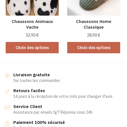
être
choisies
choisies
sur
sur
la
la
Chaussons Animaux
Chaussons Home
page
Vache
Classique
page
du
du
produit
32,90
€
28,90
€
produit
Ce
Ce
Choix des options
Choix des options
produit
produit
a
a
plusieurs
plusieurs
variations.
variations.
Livraison gratuite
Les
Les
Sur toutes les commandes
options
options
Retours faciles
peuvent
peuvent
14 jours à la réception de votre colis pour changer d'avis
être
être
Service Client
choisies
choisies
Assistance par emails 5j/7 Réponse sous 24h
sur
sur
la
la
Paiement 100% sécurisé