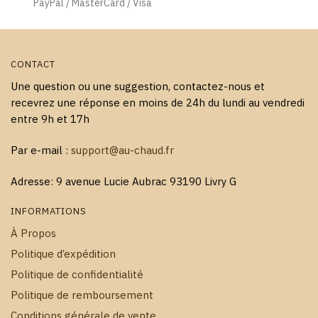
page
page
PayPal / MasterCard / Visa
du
du
produit
produit
CONTACT
Une question ou une suggestion, contactez-nous et
recevrez une réponse en moins de 24h du lundi au vendredi
entre 9h et 17h
Par e-mail :
support@au-chaud.fr
Adresse: 9 avenue Lucie Aubrac 93190 Livry G
INFORMATIONS
À Propos
Politique d’expédition
Politique de confidentialité
Politique de remboursement
Conditions générale de vente