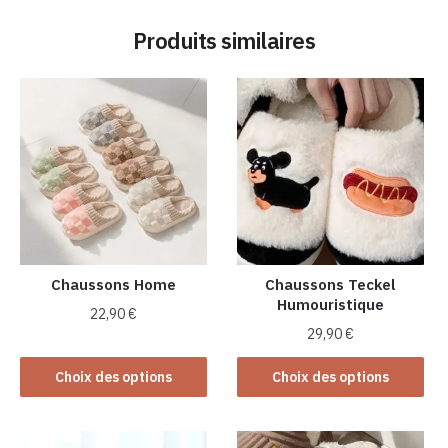
Produits similaires
Chaussons Home
Chaussons Teckel
Humouristique
22,90
€
29,90
€
Ce
Ce
produit
Choix des options
Choix des options
produit
a
a
plusieurs
plusieurs
variations.