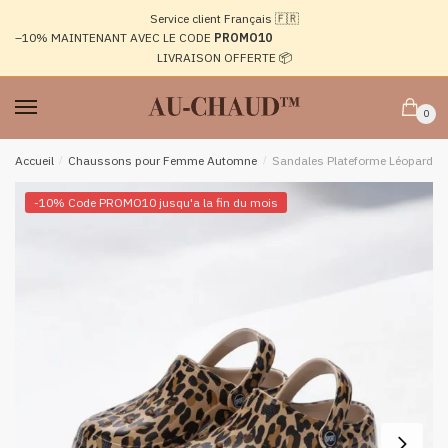
Passer
Aller
Service client Français 🇫🇷
à
au
–10%
MAINTENANT AVEC LE CODE
PROMO10
la
contenu
LIVRAISON OFFERTE 📦
navigation
0
Accueil
/
Chaussons pour Femme Automne
/
Sandales Plateforme Léopard Et
-10% Code PROMO10 jusqu'a la fin du mois