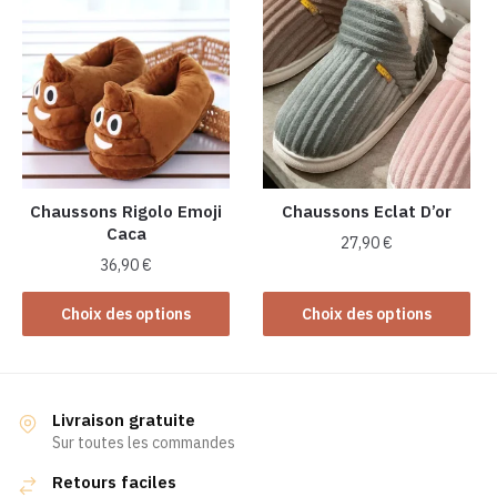
variations.
Les
Les
options
options
peuvent
peuvent
être
être
choisies
choisies
sur
sur
la
la
Chaussons Rigolo Emoji
Chaussons Eclat D’or
page
Caca
page
du
27,90
€
du
produit
36,90
€
Ce
produit
Ce
produit
Choix des options
Choix des options
produit
a
a
plusieurs
plusieurs
variations.
variations.
Les
Livraison gratuite
Les
Sur toutes les commandes
options
options
peuvent
Retours faciles
peuvent