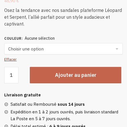
46,90
€
Osez la tendance avec nos sandales plateforme Léopard
et Serpent, l’allié parfait pour un style audacieux et
captivant.
Aucune sélection
COULEUR
:
Effacer
quantité
Ajouter au panier
de
Sandales
Plateforme
Livraison gratuite
Léopard
Et
Satisfait ou Remboursé
sous 14 jours
Serpent
Expédition en 1 à 2 jours ouvrés, puis livraison standard
La Poste en 5 à 7 jours ouvrés.
Délai total estimé :
6 à 9 jours ouvrés
.