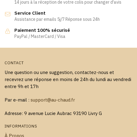
être
14 jours à la réception de votre colis pour changer d'avis
être
choisies
Service Client
choisies
sur
Assistance par emails 5j/7 Réponse sous 24h
sur
la
la
page
Paiement 100% sécurisé
page
PayPal / MasterCard / Visa
du
du
produit
produit
CONTACT
Une question ou une suggestion, contactez-nous et
recevrez une réponse en moins de 24h du lundi au vendredi
entre 9h et 17h
Par e-mail :
support@au-chaud.fr
Adresse: 9 avenue Lucie Aubrac 93190 Livry G
INFORMATIONS
À Propos