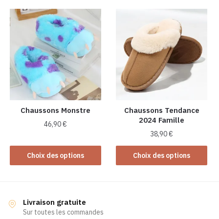
a
plusieurs
plusieurs
variations.
variations.
Les
Les
options
options
peuvent
peuvent
être
être
choisies
choisies
sur
sur
la
la
Chaussons Monstre
Chaussons Tendance
page
2024 Famille
page
du
46,90
€
du
produit
38,90
€
Ce
produit
Ce
produit
Choix des options
Choix des options
produit
a
a
plusieurs
plusieurs
variations.
variations.
Les
Livraison gratuite
Les
Sur toutes les commandes
options