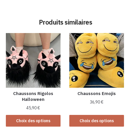
Produits similaires
Chaussons Rigolos
Chaussons Emojis
Halloween
36,90
€
45,90
€
Ce
Ce
produit
Choix des options
Choix des options
produit
a