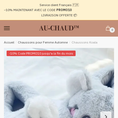
Passer
Aller
Service client Français 🇫🇷
à
au
–10%
MAINTENANT AVEC LE CODE
PROMO10
la
contenu
LIVRAISON OFFERTE 📦
navigation
0
Accueil
/
Chaussons pour Femme Automne
/
Chaussons Koala
-10% Code PROMO10 jusqu'a la fin du mois