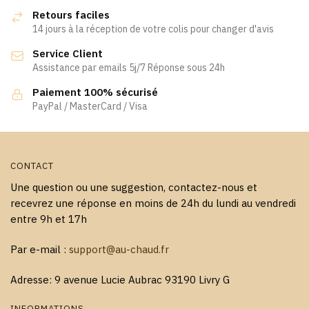
options
peuvent
Retours faciles
peuvent
être
14 jours à la réception de votre colis pour changer d'avis
être
choisies
Service Client
choisies
sur
Assistance par emails 5j/7 Réponse sous 24h
sur
la
la
page
Paiement 100% sécurisé
page
PayPal / MasterCard / Visa
du
du
produit
produit
CONTACT
Une question ou une suggestion, contactez-nous et
recevrez une réponse en moins de 24h du lundi au vendredi
entre 9h et 17h
Par e-mail :
support@au-chaud.fr
Adresse: 9 avenue Lucie Aubrac 93190 Livry G
INFORMATIONS