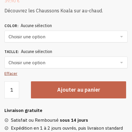
39,90
€
Découvrez les Chaussons Koala sur au-chaud.
Aucune sélection
COLOR
:
Aucune sélection
TAILLE
:
Effacer
quantité
Ajouter au panier
de
Chaussons
Koala
Livraison gratuite
Satisfait ou Remboursé
sous 14 jours
Expédition en 1 à 2 jours ouvrés, puis livraison standard