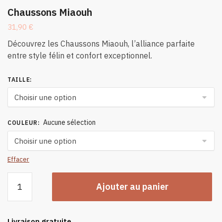
Chaussons Miaouh
31,90
€
Découvrez les Chaussons Miaouh, l’alliance parfaite
entre style félin et confort exceptionnel.
TAILLE
:
Aucune sélection
COULEUR
:
Effacer
quantité
Ajouter au panier
de
Chaussons
Miaouh
Livraison gratuite