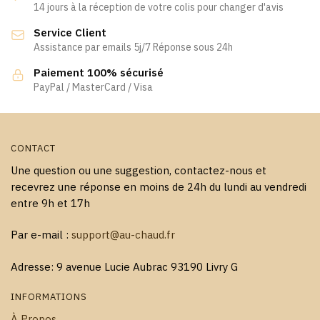
14 jours à la réception de votre colis pour changer d'avis
être
être
Service Client
choisies
choisies
Assistance par emails 5j/7 Réponse sous 24h
sur
sur
la
la
Paiement 100% sécurisé
page
page
PayPal / MasterCard / Visa
du
du
produit
produit
CONTACT
Une question ou une suggestion, contactez-nous et
recevrez une réponse en moins de 24h du lundi au vendredi
entre 9h et 17h
Par e-mail :
support@au-chaud.fr
Adresse: 9 avenue Lucie Aubrac 93190 Livry G
INFORMATIONS
À Propos