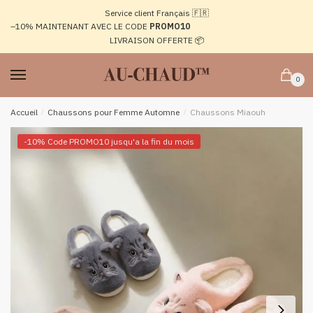
Passer
Aller
Service client Français 🇫🇷
à
au
–10%
MAINTENANT AVEC LE CODE
PROMO10
la
contenu
LIVRAISON OFFERTE 📦
navigation
0
Accueil
/
Chaussons pour Femme Automne
/
Chaussons Miaouh
-10% Code PROMO10 jusqu'a la fin du mois