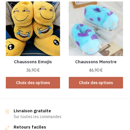
plusieurs
plusieurs
variations.
variations.
Les
Les
options
options
peuvent
peuvent
être
être
choisies
choisies
sur
sur
la
la
Chaussons Emojis
Chaussons Monstre
page
page
36,90
€
46,90
€
du
du
Ce
Ce
produit
produit
Choix des options
Choix des options
produit
produit
a
a
plusieurs
plusieurs
variations.
variations.
Livraison gratuite
Les
Les
Sur toutes les commandes
options
options
Retours faciles
peuvent
peuvent