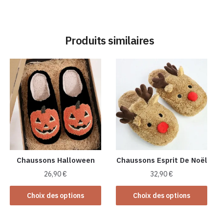
Produits similaires
Chaussons Halloween
Chaussons Esprit De Noël
26,90
€
32,90
€
Ce
Ce
Choix des options
Choix des options
produit
produit
a
a