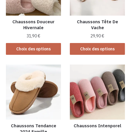
Chaussons Douceur
Chaussons Tête De
Hivernale
Vache
31,90
€
29,90
€
Ce
Ce
Choix des options
Choix des options
produit
produit
a
a
plusieurs
plusieurs
variations.
variations.
Les
Les
options
options
peuvent
peuvent
être
être
choisies
choisies
sur
sur
la
la
Chaussons Tendance
Chaussons Intenporel
2024 Famille
page
page