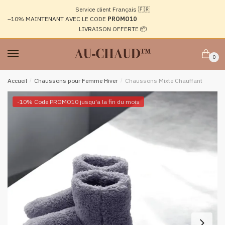
Passer
Aller
Service client Français 🇫🇷
à
au
–10%
MAINTENANT AVEC LE CODE
PROMO10
la
contenu
LIVRAISON OFFERTE 📦
navigation
0
Accueil
/
Chaussons pour Femme Hiver
/
Chaussons Mixte Chauffant
-10% Code PROMO10 jusqu'a la fin du mois