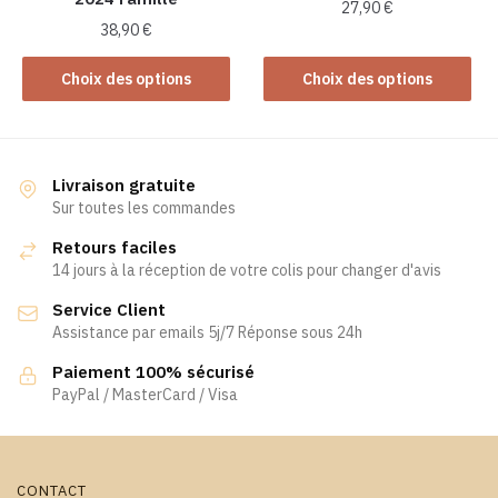
27,90
€
du
du
38,90
€
Ce
produit
produit
Ce
produit
Choix des options
Choix des options
produit
a
a
plusieurs
plusieurs
variations.
variations.
Les
Livraison gratuite
Les
Sur toutes les commandes
options
options
peuvent
Retours faciles
peuvent
être
14 jours à la réception de votre colis pour changer d'avis
être
choisies
Service Client
choisies
sur
Assistance par emails 5j/7 Réponse sous 24h
sur
la
la
page
Paiement 100% sécurisé
page
PayPal / MasterCard / Visa
du
du
produit
produit
CONTACT