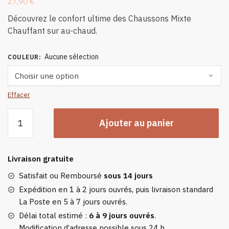
27,90
€
Découvrez le confort ultime des Chaussons Mixte
Chauffant sur au-chaud.
Aucune sélection
COULEUR
:
Effacer
quantité
Ajouter au panier
de
Chaussons
Mixte
Livraison gratuite
Chauffant
Satisfait ou Remboursé
sous 14 jours
Expédition en 1 à 2 jours ouvrés, puis livraison standard
La Poste en 5 à 7 jours ouvrés.
Délai total estimé :
6 à 9 jours ouvrés
.
Modification d’adresse possible sous 24 h.