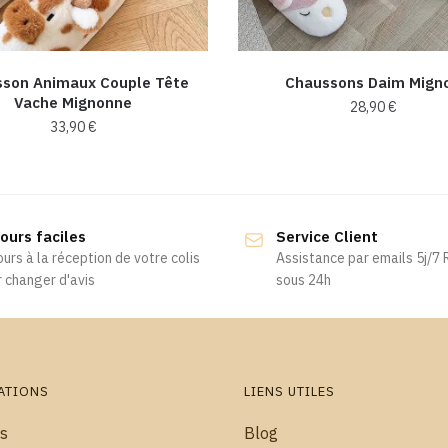
son Animaux Couple Tête
Chaussons Daim Mign
Vache Mignonne
28,90
€
33,90
€
Ce
Ce
produit
produit
a
a
plusieurs
ours faciles
Service Client
plusieurs
variations.
ours à la réception de votre colis
Assistance par emails 5j/7
variations.
Les
 changer d'avis
sous 24h
Les
options
options
peuvent
peuvent
être
être
choisies
choisies
ATIONS
LIENS UTILES
sur
sur
la
s
Blog
la
page