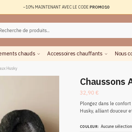
–10%
MAINTENANT AVEC LE CODE
PROMO10
rche
herche
ements chauds
Accessoires chauffants
Nous c
aux Husky
Chaussons 
32,90
€
Plongez dans le confor
Husky, alliant douceur et
Aucune sélectio
COULEUR
: