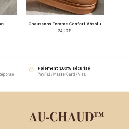
on
Chaussons Femme Confort Absolu
24,90
€
Ce
produit
a
plusieurs
Paiement 100% sécurisé
variations.
 Réponse
PayPal / MasterCard / Visa
Les
options
peuvent
être
choisies
sur
la
page