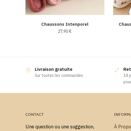
Chaussons Intenporel
Chaus
27,90
€
Ce
produit
a
plusieurs
Livraison gratuite
Ret
variations.
Sur toutes les commandes
14 j
Les
pour
options
peuvent
être
choisies
CONTACT
INFORM
sur
la
Une question ou une suggestion,
À Propo
page