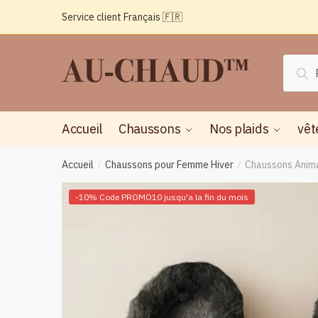
Passer
Aller
Service client Français 🇫🇷
à
au
la
contenu
navigation
Reche
Rec
pour :
Accueil
Chaussons
Nos plaids
vêt
Accueil
Chaussons pour Femme Hiver
Chaussons Anim
/
/
-10% Code PROMO10 jusqu'a la fin du mois