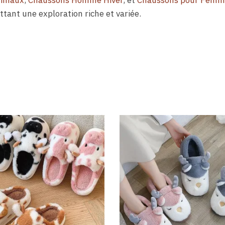
nimaux
,
Chaussons Homme Hiver
, et
Chaussons pour Femme
ttant une exploration riche et variée.