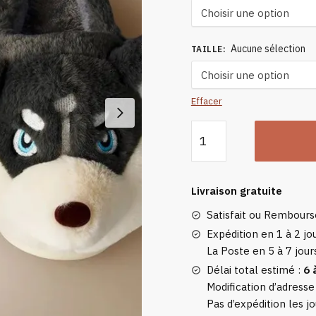
Aucune sélection
TAILLE
:
Effacer
quantité
de
Chaussons
Animaux
Livraison gratuite
Husky
Satisfait ou Rembour
Expédition en 1 à 2 jou
La Poste en 5 à 7 jour
Délai total estimé :
6 
Modification d’adresse
Pas d’expédition les jo