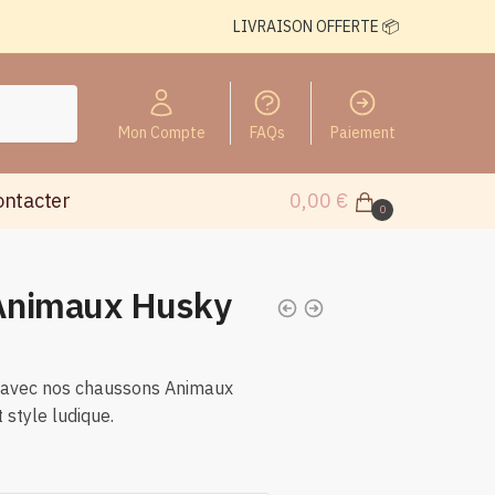
LIVRAISON OFFERTE 📦
Mon Compte
FAQs
Paiement
ontacter
0,00
€
0
Animaux Husky
t avec nos chaussons Animaux
 style ludique.
n