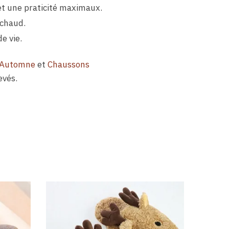
et une praticité maximaux.
 chaud.
e vie.
 Automne
et
Chaussons
evés.