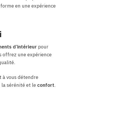
nsforme en une expérience
i
ents d’intérieur
pour
us offrez une expérience
ualité.
t à vous détendre
 la sérénité et le
confort
.