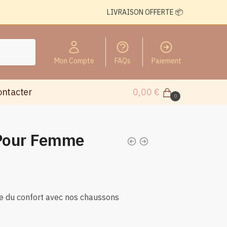
LIVRAISON OFFERTE 📦
Mon Compte
FAQs
Paiement
ontacter
0,00
€
0
Pour Femme
xe du confort avec nos chaussons