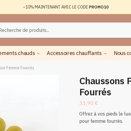
–10%
MAINTENANT AVEC LE CODE
PROMO10
rche
herche
ements chauds
Accessoires chauffants
Nous c
our Femme Fourrés
Chaussons 
Fourrés
33,90
€
Offrez à vos pieds le lu
pour femme fourrés.