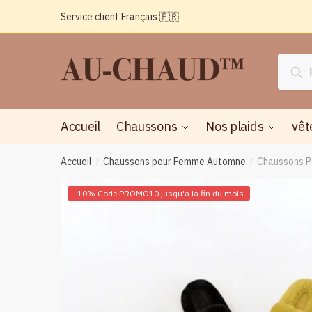
Passer
Aller
Service client Français 🇫🇷
à
au
la
contenu
navigation
Reche
Rec
pour :
Accueil
Chaussons
Nos plaids
vêt
Accueil
Chaussons pour Femme Automne
Chaussons P
/
/
-10% Code PROMO10 jusqu'a la fin du mois