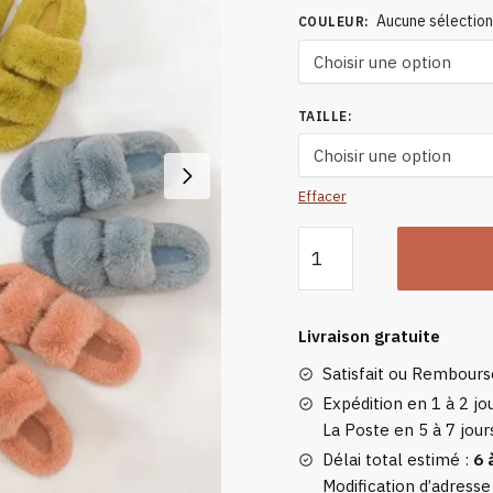
Aucune sélectio
COULEUR
:
TAILLE
:
Effacer
quantité
de
Chaussons
Pour
Livraison gratuite
Femme
Satisfait ou Rembour
Fourrés
Expédition en 1 à 2 jou
La Poste en 5 à 7 jour
Délai total estimé :
6 
Modification d’adresse