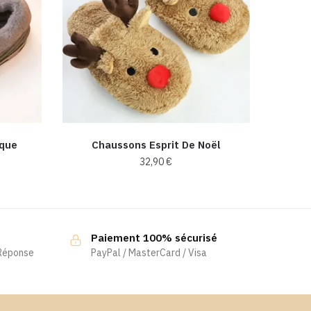
ique
Chaussons Esprit De Noël
32,90
€
Ce
produit
a
Paiement 100% sécurisé
plusieurs
 Réponse
PayPal / MasterCard / Visa
variations.
Les
options
peuvent