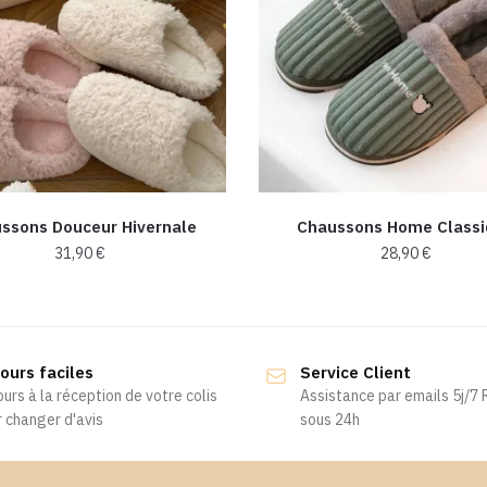
ssons Douceur Hivernale
Chaussons Home Class
31,90
€
28,90
€
Ce
Ce
produit
produit
a
a
ours faciles
Service Client
plusieurs
plusieurs
ours à la réception de votre colis
Assistance par emails 5j/7
variations.
variations.
 changer d'avis
sous 24h
Les
Les
options
options
peuvent
peuvent