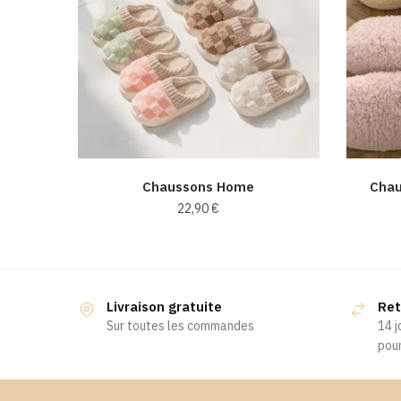
Chaussons Home
Chau
22,90
€
Ce
produit
a
Livraison gratuite
Ret
plusieurs
Sur toutes les commandes
14 j
variations.
pour
Les
options
peuvent