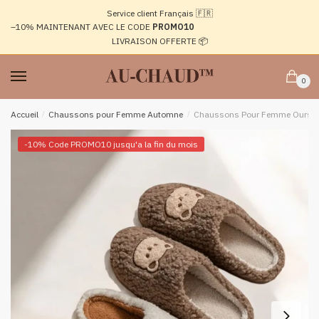
Passer
Aller
Service client Français 🇫🇷
à
au
–10%
MAINTENANT AVEC LE CODE
PROMO10
la
contenu
LIVRAISON OFFERTE 📦
navigation
0
Accueil
/
Chaussons pour Femme Automne
/
Chaussons Pour Femme Ourson 
-10% Code PROMO10 jusqu'a la fin du mois