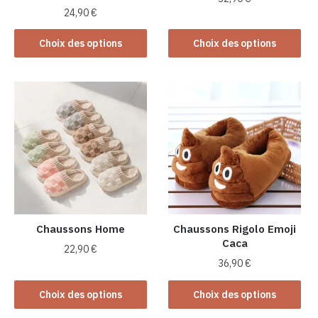
24,90
€
Ce
Ce
produit
Choix des options
Choix des options
produit
a
a
plusieurs
plusieurs
variations.
variations.
Les
Les
options
options
peuvent
peuvent
être
être
choisies
choisies
sur
sur
la
la
Chaussons Home
Chaussons Rigolo Emoji
page
Caca
page
du
22,90
€
du
produit
36,90
€
Ce
produit
Ce
produit
Choix des options
Choix des options
produit
a