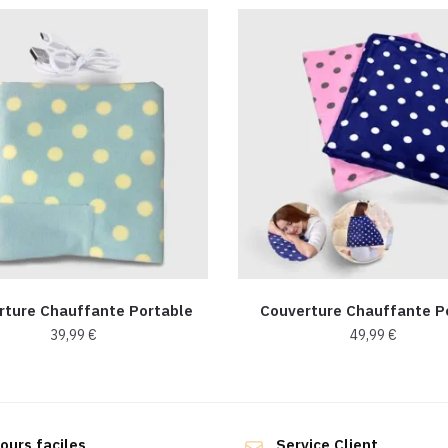
rture Chauffante Portable
Couverture Chauffante Po
39,99
€
49,99
€
Ce
Ce
produit
produit
a
a
ours faciles
Service Client
plusieurs
plusieurs