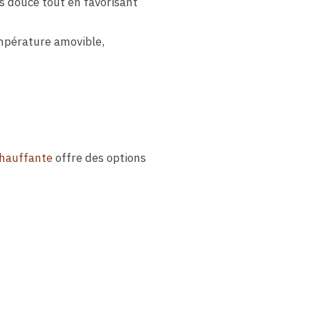
s douce tout en favorisant
empérature amovible,
chauffante
offre des options