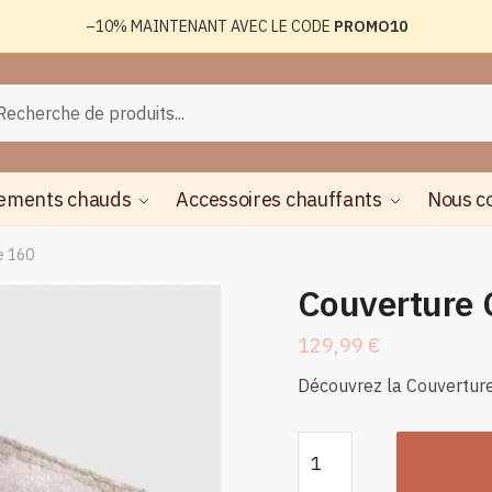
–10%
MAINTENANT AVEC LE CODE
PROMO10
rche
herche
ements chauds
Accessoires chauffants
Nous c
e 160
Couverture 
129,99
€
Découvrez la Couvertur
quantité
de