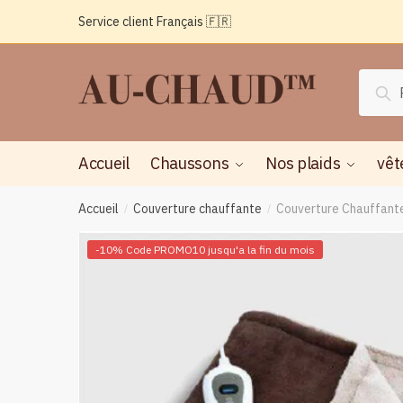
Passer
Aller
Service client Français 🇫🇷
à
au
la
contenu
navigation
Reche
Rec
pour :
Accueil
Chaussons
Nos plaids
vêt
Accueil
Couverture chauffante
Couverture Chauffant
/
/
-10% Code PROMO10 jusqu'a la fin du mois