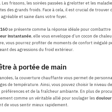
. Les frissons, les soirées passées à grelotter et les maladi
 des grands froids. Face à cela, il est crucial de trouver 
agréable et saine dans votre foyer.
 160
se présente comme la réponse idéale pour combattre l
eur instantanée
, elle vous enveloppe d’un cocon de chale
ire, vous pourrez profiter de moments de confort inégalé p
eant des agressions du froid extérieur.
être à portée de main
vancées, la couverture chauffante vous permet de personna
ages de température. Ainsi, vous pouvez choisir le niveau d
s préférences et de la fraîcheur ambiante. En plus de proc
lement comme un véritable allié pour soulager les
doulour
nt de vous sentir mieux rapidement.