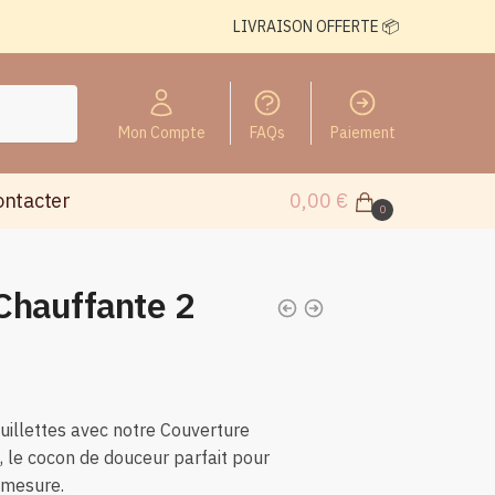
LIVRAISON OFFERTE 📦
Mon Compte
FAQs
Paiement
ontacter
0,00
€
0
Chauffante 2
lage
e
uillettes avec notre Couverture
rix :
 le cocon de douceur parfait pour
9,99 €
-mesure.