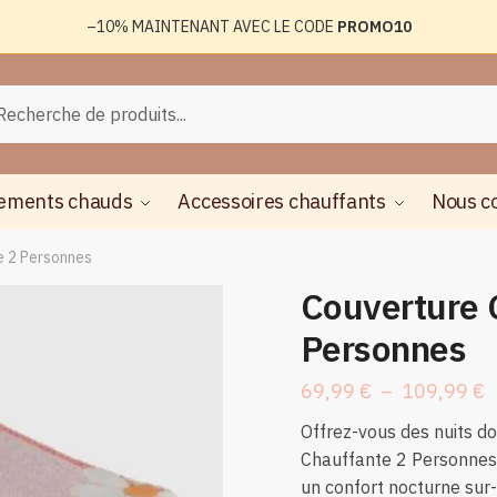
–10%
MAINTENANT AVEC LE CODE
PROMO10
rche
herche
ements chauds
Accessoires chauffants
Nous c
e 2 Personnes
Couverture 
Personnes
P
69,99
€
–
109,99
€
d
Offrez-vous des nuits do
p
Chauffante 2 Personnes,
6
un confort nocturne sur