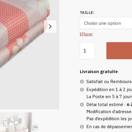
à
TAILLE
:
1
Effacer
quantité
de
Couverture
Chauffante
Livraison gratuite
2
Satisfait ou Rembour
Personnes
Expédition en 1 à 2 jou
La Poste en 5 à 7 jour
Délai total estimé :
6 
Modification d’adresse
Pas d’expédition les jo
En cas de dépassement