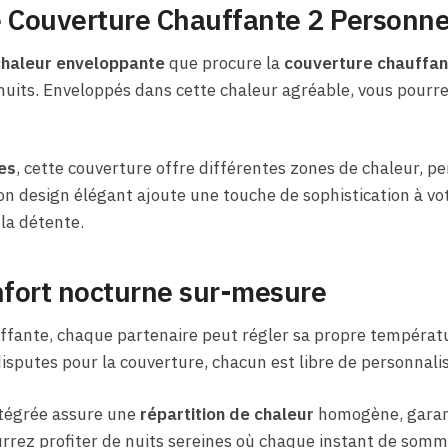
e Couverture Chauffante 2 Personn
chaleur enveloppante
que procure la
couverture chauffan
uits. Enveloppés dans cette chaleur agréable, vous pourre
es
, cette couverture offre différentes zones de chaleur, 
Son design élégant ajoute une touche de sophistication à v
la détente.
nfort nocturne sur-mesure
ffante, chaque partenaire peut régler sa propre tempéra
isputes pour la couverture, chacun est libre de personnal
tégrée assure une
répartition de chaleur
homogène, garan
urrez profiter de nuits sereines où chaque instant de somme