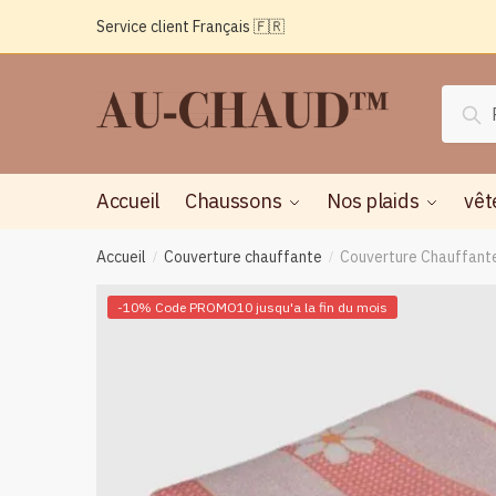
Passer
Aller
Service client Français 🇫🇷
à
au
la
contenu
navigation
Reche
Rec
pour :
Accueil
Chaussons
Nos plaids
vêt
Accueil
Couverture chauffante
Couverture Chauffant
/
/
-10% Code PROMO10 jusqu'a la fin du mois