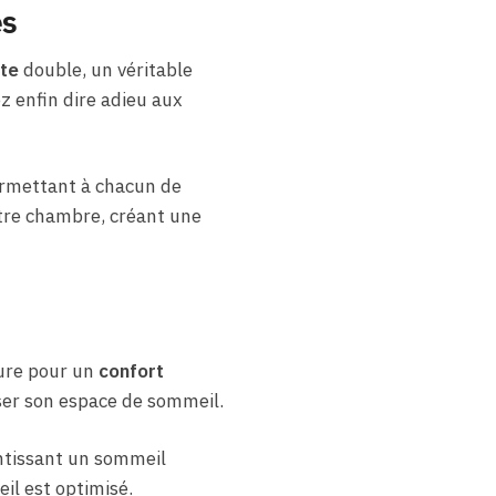
es
te
double, un véritable
z enfin dire adieu aux
permettant à chacun de
otre chambre, créant une
ture pour un
confort
iser son espace de sommeil.
tissant un sommeil
il est optimisé.