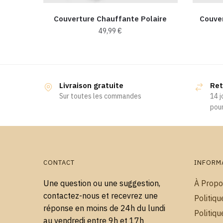
Couverture Chauffante Polaire
Couve
49,99
€
Ce
produit
a
Livraison gratuite
Ret
plusieurs
Sur toutes les commandes
14 j
variations.
pour
Les
options
peuvent
être
choisies
CONTACT
INFORM
sur
Une question ou une suggestion,
À Propo
la
contactez-nous et recevrez une
Politiqu
page
réponse en moins de 24h du lundi
du
Politiqu
au vendredi entre 9h et 17h