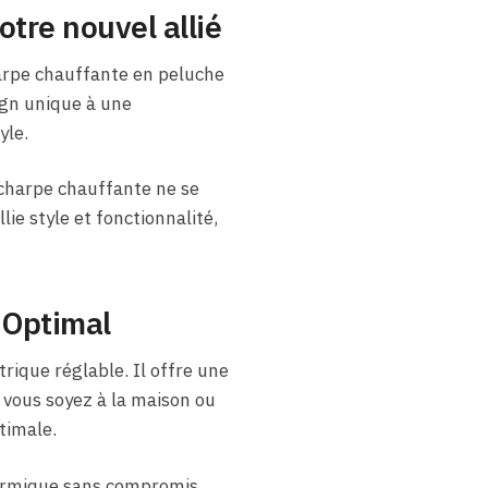
tre nouvel allié
arpe chauffante en peluche
sign unique à une
yle.
écharpe chauffante ne se
lie style et fonctionnalité,
 Optimal
rique réglable. Il offre une
 vous soyez à la maison ou
timale.
hermique sans compromis,