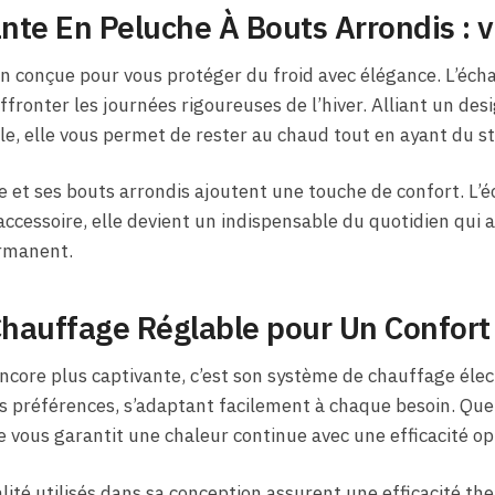
te En Peluche À Bouts Arrondis : vo
n conçue pour vous protéger du froid avec élégance. L’éch
affronter les journées rigoureuses de l’hiver. Alliant un de
le, elle vous permet de rester au chaud tout en ayant du st
 et ses bouts arrondis ajoutent une touche de confort. L’
accessoire, elle devient un indispensable du quotidien qui al
ermanent.
hauffage Réglable pour Un Confort
ncore plus captivante, c’est son système de chauffage élect
s préférences, s’adaptant facilement à chaque besoin. Que
vous garantit une chaleur continue avec une efficacité op
ité utilisés dans sa conception assurent une efficacité t