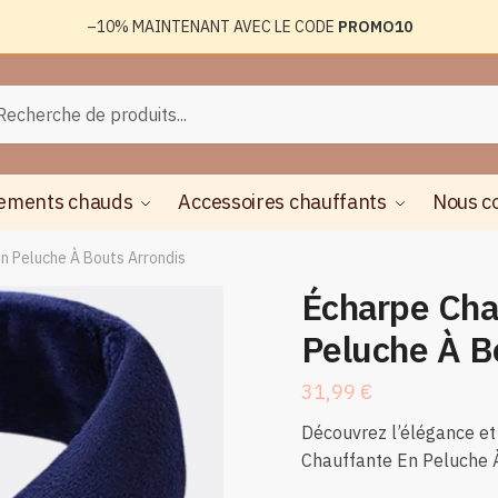
–10%
MAINTENANT AVEC LE CODE
PROMO10
rche
herche
ements chauds
Accessoires chauffants
Nous c
n Peluche À Bouts Arrondis
Écharpe Cha
Peluche À B
31,99
€
Découvrez l’élégance et 
Chauffante En Peluche À