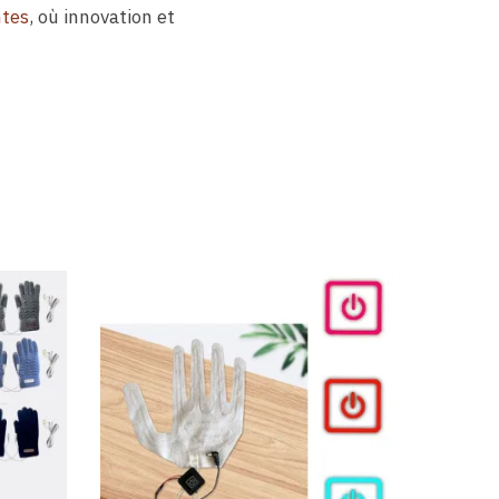
ntes
, où innovation et