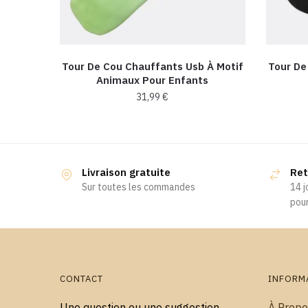
Tour De Cou Chauffants Usb À Motif
Tour De
Animaux Pour Enfants
31,99
€
Ce
produit
a
Livraison gratuite
Ret
plusieurs
Sur toutes les commandes
14 j
variations.
pour
Les
options
peuvent
être
choisies
CONTACT
INFORM
sur
Une question ou une suggestion,
À Propo