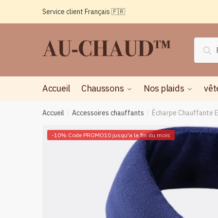
Passer
Aller
Service client Français 🇫🇷
à
au
la
contenu
navigation
Reche
Rec
pour :
Accueil
Chaussons
Nos plaids
vêt
Accueil
Accessoires chauffants
Écharpe Chauffante E
/
/
-10% Code PROMO10 jusqu'a la fin du mois