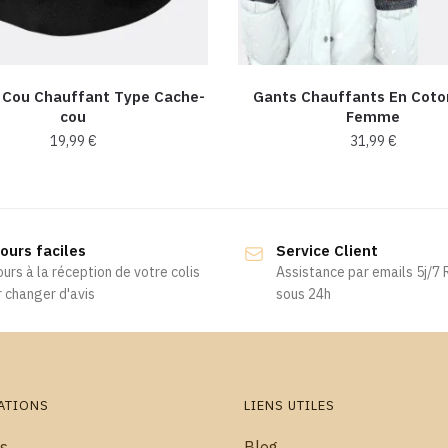
 Cou Chauffant Type Cache-
Gants Chauffants En Coto
cou
Femme
19,99
€
31,99
€
Ce
produit
a
ours faciles
Service Client
plusieurs
ours à la réception de votre colis
Assistance par emails 5j/7
variations.
 changer d'avis
sous 24h
Les
options
peuvent
être
choisies
ATIONS
LIENS UTILES
sur
s
Blog