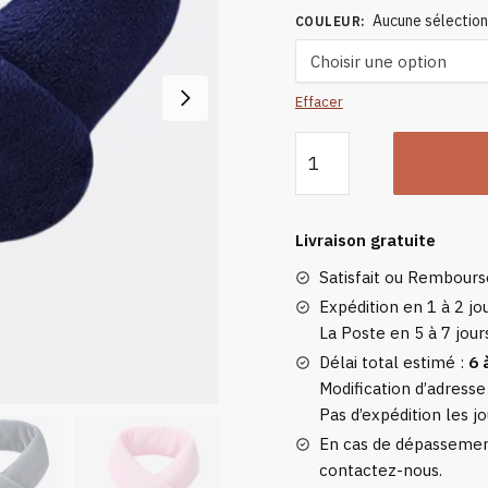
Aucune sélectio
COULEUR
:
Effacer
quantité
de
Écharpe
Chauffante
Livraison gratuite
En
Satisfait ou Rembour
Peluche
À
Expédition en 1 à 2 jou
La Poste en 5 à 7 jour
Bouts
Arrondis
Délai total estimé :
6 
Modification d’adresse
Pas d’expédition les jo
En cas de dépassement
contactez-nous.