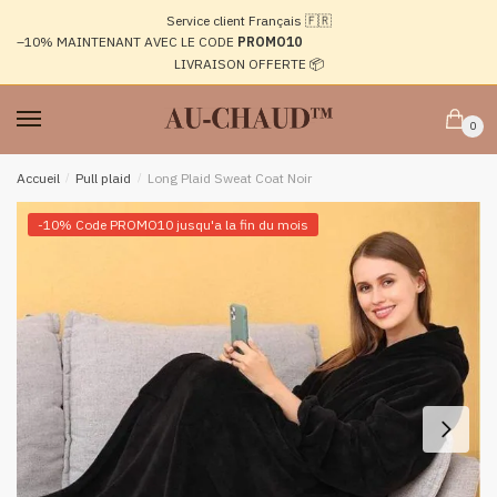
Passer
Aller
Service client Français 🇫🇷
à
au
–10%
MAINTENANT AVEC LE CODE
PROMO10
la
contenu
LIVRAISON OFFERTE 📦
navigation
0
Accueil
/
Pull plaid
/
Long Plaid Sweat Coat Noir
-10% Code PROMO10 jusqu'a la fin du mois