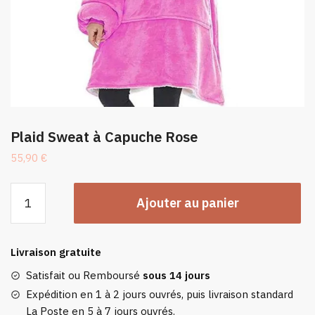
Plaid Sweat à Capuche Rose
55,90
€
quantité
Ajouter au panier
de
Plaid
Sweat
Livraison gratuite
à
Capuche
Satisfait ou Remboursé
sous 14 jours
Rose
Expédition en 1 à 2 jours ouvrés, puis livraison standard
La Poste en 5 à 7 jours ouvrés.