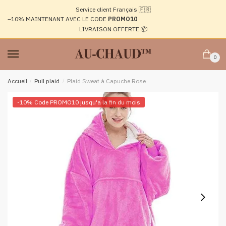
Passer
Aller
Service client Français 🇫🇷
à
au
–10%
MAINTENANT AVEC LE CODE
PROMO10
la
contenu
LIVRAISON OFFERTE 📦
navigation
0
Accueil
/
Pull plaid
/
Plaid Sweat à Capuche Rose
-10% Code PROMO10 jusqu'a la fin du mois