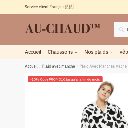
Passer
Aller
Service client Français 🇫🇷
à
au
la
contenu
navigation
Reche
Rec
pour :
Accueil
Chaussons
Nos plaids
vêt
Accueil
Plaid avec manche
Plaid Avec Manches Vache –
/
/
-10% Code PROMO10 jusqu'a la fin du mois