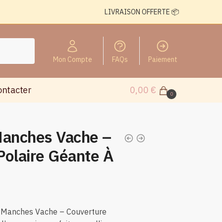
LIVRAISON OFFERTE 📦
Mon Compte
FAQs
Paiement
ontacter
0,00
€
0
Manches Vache –
Polaire Géante À
c Manches Vache – Couverture