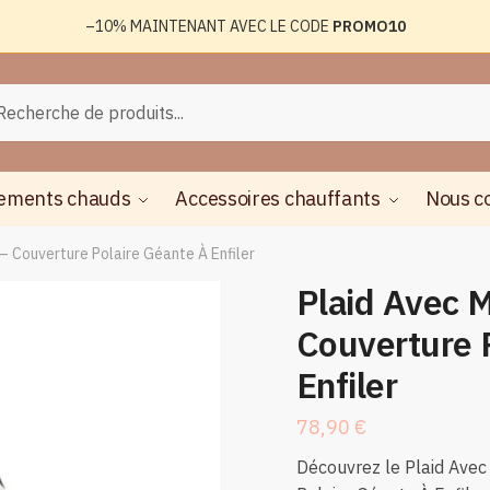
–10%
MAINTENANT AVEC LE CODE
PROMO10
rche
herche
ements chauds
Accessoires chauffants
Nous c
 Couverture Polaire Géante À Enfiler
Plaid Avec 
Couverture 
Enfiler
78,90
€
Découvrez le Plaid Ave