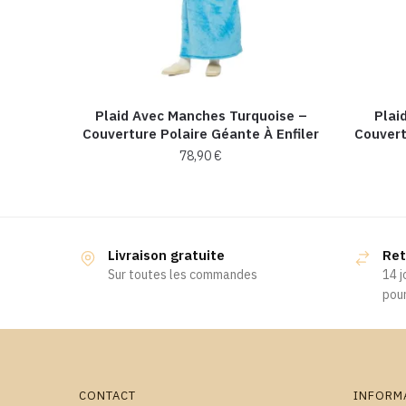
Plaid Avec Manches Turquoise –
Plai
Couverture Polaire Géante À Enfiler
Couvert
78,90
€
Livraison gratuite
Ret
Sur toutes les commandes
14 j
pour
CONTACT
INFORM