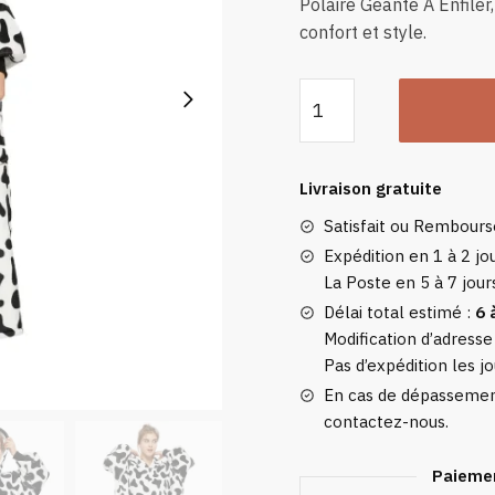
Polaire Géante À Enfiler,
confort et style.
quantité
de
Plaid
Avec
Livraison gratuite
Manches
Satisfait ou Rembour
Vache
-
Expédition en 1 à 2 jou
La Poste en 5 à 7 jour
Couverture
Polaire
Délai total estimé :
6 
Géante
Modification d’adresse
Pas d’expédition les jo
À
Enfiler
En cas de dépassement
contactez-nous.
Paiemen