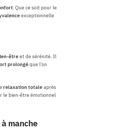
onfort
. Que ce soit pour le
yvalence
exceptionnelle
ien-être
et de sérénité. Il
ort prolongé
que l’on
ne
relaxation totale
après
er le bien-être émotionnel
d à manche