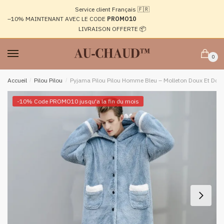
Passer
Aller
Service client Français 🇫🇷
à
au
–10%
MAINTENANT AVEC LE CODE
PROMO10
la
contenu
LIVRAISON OFFERTE 📦
navigation
0
Accueil
/
Pilou Pilou
/
Pyjama Pilou Pilou Homme Bleu – Molleton Doux Et Doubl
-10% Code PROMO10 jusqu'a la fin du mois