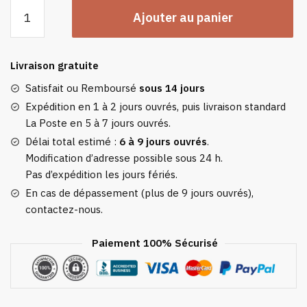
quantité
Ajouter au panier
de
Pyjama
Pilou
Livraison gratuite
Pilou
Homme
Satisfait ou Remboursé
sous 14 jours
Bleu
Expédition en 1 à 2 jours ouvrés, puis livraison standard
-
La Poste en 5 à 7 jours ouvrés.
Molleton
Délai total estimé :
6 à 9 jours ouvrés
.
Doux
Modification d’adresse possible sous 24 h.
Et
Pas d’expédition les jours fériés.
Doublure
En cas de dépassement (plus de 9 jours ouvrés),
Polaire
contactez-nous.
Intérieure
Paiement 100% Sécurisé