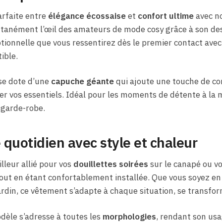
arfaite entre
élégance écossaise
et
confort ultime
avec no
tanément l’œil des amateurs de mode cosy grâce à son desi
ionnelle que vous ressentirez dès le premier contact avec 
ible.
 se dote d’une
capuche géante
qui ajoute une touche de con
er vos essentiels. Idéal pour les moments de détente à la 
 garde-robe.
 quotidien avec style et chaleur
lleur allié pour vos
douillettes soirées
sur le canapé ou vo
out en étant confortablement installée. Que vous soyez en 
rdin, ce vêtement s’adapte à chaque situation, se transfor
odèle s’adresse à toutes les
morphologies
, rendant son usa