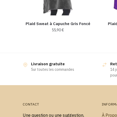
Plaid Sweat à Capuche Gris Foncé
Plai
55,90
€
Livraison gratuite
Ret
Sur toutes les commandes
14 j
pour
CONTACT
INFORM
Une question ou une suggestion,
À Propo