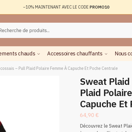
–10%
MAINTENANT AVEC LE CODE
PROMO10
rche
herche
ements chauds
Accessoires chauffants
Nous c
cossais – Pull Plaid Polaire Femme À Capuche Et Poche Centrale
Sweat Plaid 
Plaid Polai
Capuche Et 
64,90
€
Découvrez le Sweat Plai