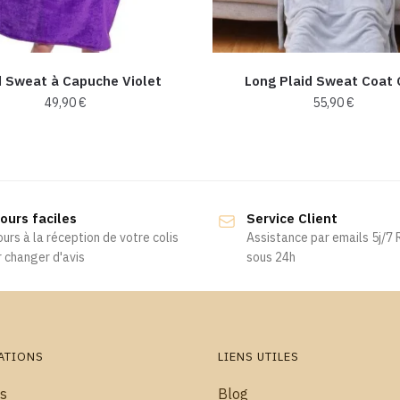
d Sweat à Capuche Violet
Long Plaid Sweat Coat 
49,90
€
55,90
€
ours faciles
Service Client
ours à la réception de votre colis
Assistance par emails 5j/7
 changer d'avis
sous 24h
ATIONS
LIENS UTILES
s
Blog