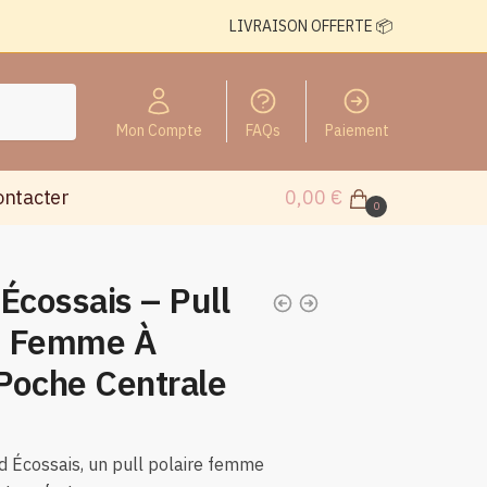
LIVRAISON OFFERTE 📦
Mon Compte
FAQs
Paiement
ontacter
0,00
€
0
Écossais – Pull
re Femme À
Poche Centrale
d Écossais, un pull polaire femme