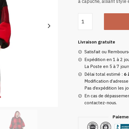
à capuche, alliant style 
quantité
de
Sweat
Plaid
Livraison gratuite
Écossais
Satisfait ou Rembour
-
Pull
Expédition en 1 à 2 jou
La Poste en 5 à 7 jour
Plaid
Polaire
Délai total estimé :
6 
Femme
Modification d’adresse
Pas d’expédition les jo
À
Capuche
En cas de dépassement
Et
contactez-nous.
Poche
Paiemen
Centrale