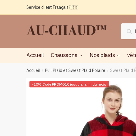
Passer
Aller
Service client Français 🇫🇷
à
au
la
contenu
navigation
Reche
Rec
pour :
Accueil
Chaussons
Nos plaids
vêt
Accueil
Pull Plaid et Sweat Plaid Polaire
Sweat Plaid É
/
/
-10% Code PROMO10 jusqu'a la fin du mois