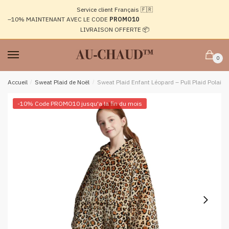
Passer
Aller
Service client Français 🇫🇷
à
au
–10%
MAINTENANT AVEC LE CODE
PROMO10
la
contenu
LIVRAISON OFFERTE 📦
navigation
0
Accueil
/
Sweat Plaid de Noël
/
Sweat Plaid Enfant Léopard – Pull Plaid Polair
-10% Code PROMO10 jusqu'a la fin du mois