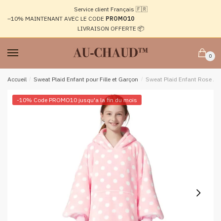
Passer
Aller
Service client Français 🇫🇷
à
au
–10%
MAINTENANT AVEC LE CODE
PROMO10
la
contenu
LIVRAISON OFFERTE 📦
navigation
0
Accueil
/
Sweat Plaid Enfant pour Fille et Garçon
/
Sweat Plaid Enfant Rose À P
-10% Code PROMO10 jusqu'a la fin du mois