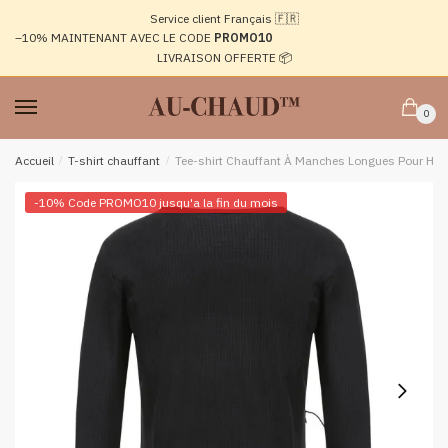
Passer
Aller
Service client Français 🇫🇷
à
au
–10%
MAINTENANT AVEC LE CODE
PROMO10
la
contenu
LIVRAISON OFFERTE 📦
navigation
0
Accueil
/
T-shirt chauffant
/
Tee-shirt Chauffant À Manches Longues Pour H
-10% Code PROMO10 jusqu'a la fin du mois