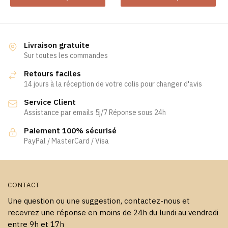
produit
a
a
plusieurs
plusieurs
variations.
variations.
Les
Livraison gratuite
Les
Sur toutes les commandes
options
options
peuvent
Retours faciles
peuvent
être
14 jours à la réception de votre colis pour changer d'avis
être
choisies
Service Client
choisies
sur
Assistance par emails 5j/7 Réponse sous 24h
sur
la
la
page
Paiement 100% sécurisé
page
PayPal / MasterCard / Visa
du
du
produit
produit
CONTACT
Une question ou une suggestion, contactez-nous et
recevrez une réponse en moins de 24h du lundi au vendredi
entre 9h et 17h